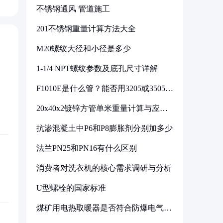
不锈钢通风 管道施工
201不锈钢重量计算方法大全
M20螺纹大径和小径是多少
1-1/4 NPT螺纹参数及底孔尺寸详解
F1010E是什么管？能否用3205或3505代
换
20x40x2镀锌方管单米重量计算与应用
分析
抗渗混凝土中P6和P8膨胀剂分别加多少
法兰PN25和PN16有什么区别
消费者对洗衣机的核心需求调研与分析
U型螺栓的国家标准
煤矿用电热取暖器是否符合防爆电气设
备标准