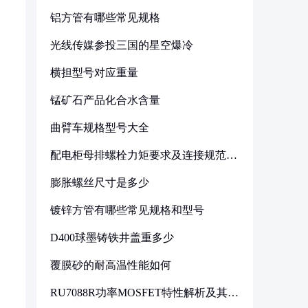
铝方管有哪些常见规格
光线传媒参投三国的星空爆冷
横担型号对应重量
锰矿石产品化合水含量
曲臂车规格型号大全
配电柜母排螺栓力矩要求及连接规范详
解
膨胀螺丝尺寸是多少
镀锌方管有哪些常见规格和型号
D400球墨铸铁井盖重多少
覆膜砂的耐高温性能如何
RU7088R功率MOSFET特性解析及其在
可调电源设计中的实践