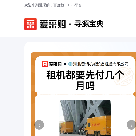
欢迎来到爱采购，百度旗下B2B平台
寻源宝典
‹
›