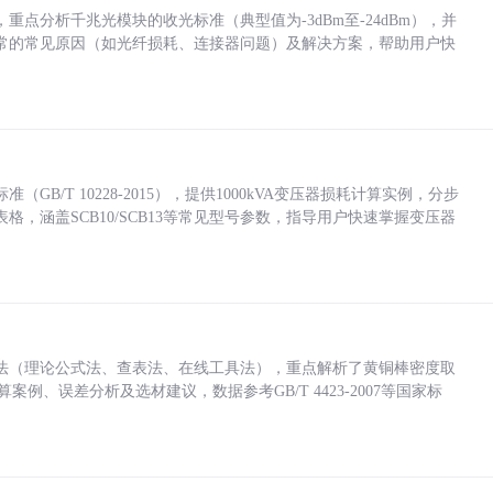
点分析千兆光模块的收光标准（典型值为-3dBm至-24dBm），并
常的常见原因（如光纤损耗、连接器问题）及解决方案，帮助用户快
/T 10228-2015），提供1000kVA变压器损耗计算实例，分步
，涵盖SCB10/SCB13等常见型号参数，指导用户快速掌握变压器
法（理论公式法、查表法、在线工具法），重点解析了黄铜棒密度取
计算案例、误差分析及选材建议，数据参考GB/T 4423-2007等国家标