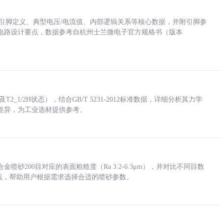
括各引脚定义、典型电压/电流值、内部逻辑关系等核心数据，并附引脚参
电路设计要点，数据参考自杭州士兰微电子官方规格书（版本
_1/2H状态），结合GB/T 5231-2012标准数据，详细分析其力学
差异，为工业选材提供参考。
砂200目对应的表面粗糙度（Ra 3.2-6.3μm），并对比不同目数
业实践，帮助用户根据需求选择合适的喷砂参数。