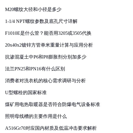
M20螺纹大径和小径是多少
1-1/4 NPT螺纹参数及底孔尺寸详解
F1010E是什么管？能否用3205或3505代换
20x40x2镀锌方管单米重量计算与应用分析
抗渗混凝土中P6和P8膨胀剂分别加多少
法兰PN25和PN16有什么区别
消费者对洗衣机的核心需求调研与分析
U型螺栓的国家标准
煤矿用电热取暖器是否符合防爆电气设备标准
照明母线槽的主要作用是什么
A516Gr70对应国内材质及低温冲击要求解析