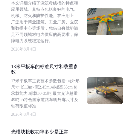
本文详细介绍了浇筑母线槽的特点和
应用领域。其特点包括良好的电气、
机械、防火和防护性能。在应用上，
广泛用于商业建筑、工业厂房、医院
和数据中心等场所，凭借自身优势满
足不同领域对电力供应的高要求，保
障电力系统稳定运行。
2026年8月4日
13米平板车的标准尺寸和载重参
数
13米平板车主要技术参数包括: a)外形
尺寸:长13m×宽2.45m,栏板高55cm b)
承载能力:标载30-35吨,最大允许总重
49吨 c)符合国家道路车辆外廓尺寸及
轴荷限值标准
2026年8月4日
光模块接收功率多少是正常