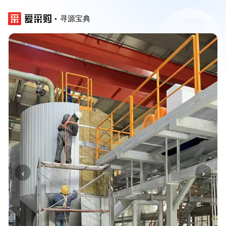
寻源宝典
‹
›