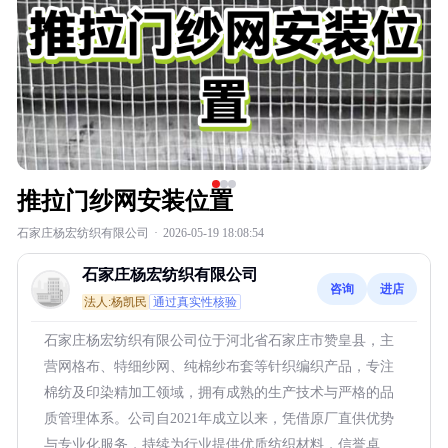
推拉门纱网安装位置
石家庄杨宏纺织有限公司
·
2026-05-19 18:08:54
石家庄杨宏纺织有限公司
咨询
进店
法人:杨凯民
通过真实性核验
石家庄杨宏纺织有限公司位于河北省石家庄市赞皇县，主
营网格布、特细纱网、纯棉纱布套等针织编织产品，专注
棉纺及印染精加工领域，拥有成熟的生产技术与严格的品
质管理体系。公司自2021年成立以来，凭借原厂直供优势
与专业化服务，持续为行业提供优质纺织材料，信誉卓