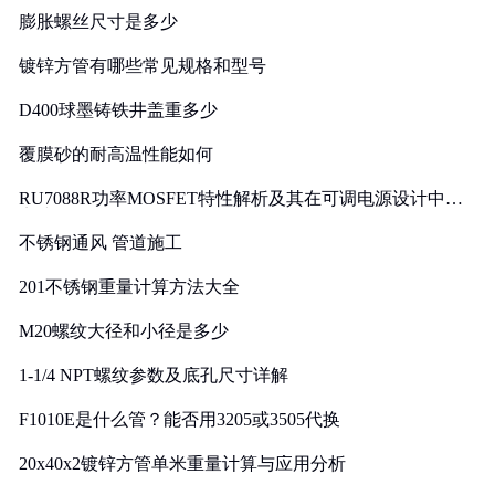
膨胀螺丝尺寸是多少
镀锌方管有哪些常见规格和型号
D400球墨铸铁井盖重多少
覆膜砂的耐高温性能如何
RU7088R功率MOSFET特性解析及其在可调电源设计中的
实践
不锈钢通风 管道施工
201不锈钢重量计算方法大全
M20螺纹大径和小径是多少
1-1/4 NPT螺纹参数及底孔尺寸详解
F1010E是什么管？能否用3205或3505代换
20x40x2镀锌方管单米重量计算与应用分析