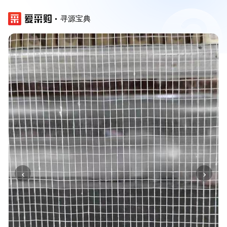
寻源宝典
‹
›