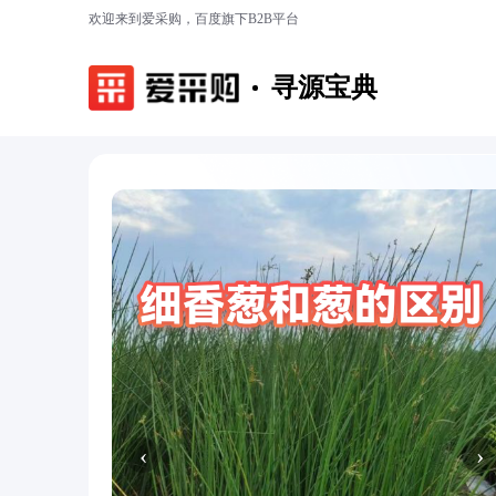
欢迎来到爱采购，百度旗下B2B平台
寻源宝典
‹
›