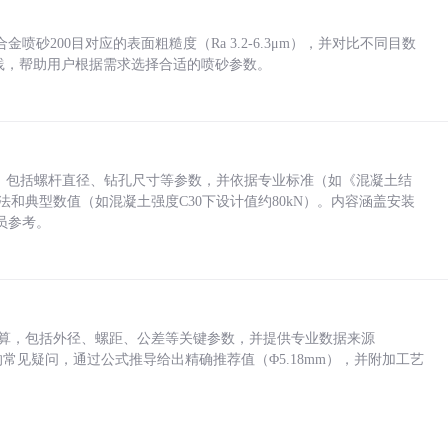
砂200目对应的表面粗糙度（Ra 3.2-6.3μm），并对比不同目数
业实践，帮助用户根据需求选择合适的喷砂参数。
力，包括螺杆直径、钻孔尺寸等参数，并依据专业标准（如《混凝土结
方法和典型数值（如混凝土强度C30下设计值约80kN）。内容涵盖安装
员参考。
底孔计算，包括外径、螺距、公差等关键参数，并提供专业数据来源
孔尺寸的常见疑问，通过公式推导给出精确推荐值（Φ5.18mm），并附加工艺