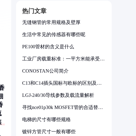
热门文章
无缝钢管的常用规格及壁厚
生活中常见的传感器有哪些呢
PE100管材的含义是什么
工业厂房载重标准：一平方米能承受多
少公斤
CONOSTAN公司简介
C13和C14插头国标与欧标的区别及其
香
标准解析
LGJ-240/30导线参数及载流量解析
细
香
寻找nce01p30k MOSFET管的合适替代
型号
流
电梯的尺寸有哪些规格
焦
；
镀锌方管尺寸一般有哪些