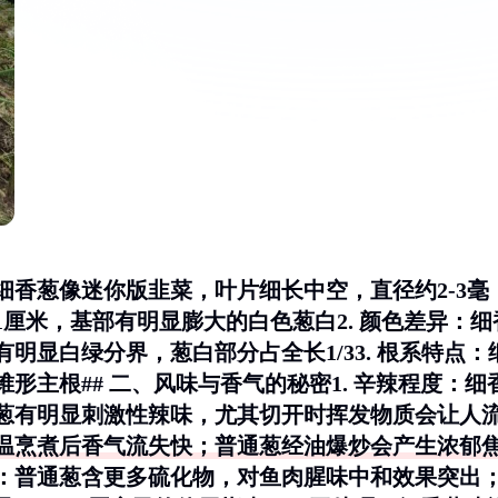
细香葱像迷你版韭菜，叶片细长中空，直径约2-3毫
厘米，基部有明显膨大的白色葱白2.
颜色差异
：细
明显白绿分界，葱白部分占全长1/33.
根系特点
：
形主根## 二、风味与香气的秘密1.
辛辣程度
：细
葱有明显刺激性辣味，尤其切开时挥发物质会让人
温烹煮后香气流失快；普通葱经油爆炒会产生浓郁
：普通葱含更多硫化物，对鱼肉腥味中和效果突出