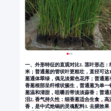
一、外形特征的直观对比1.
茎叶形态
：
米；普通葱的管状叶更粗壮，直径可达1
葱通体翠绿，偶见淡紫色花序；普通葱有
香葱根部呈纤维状簇生，普通葱为单一锥
葱温和清甜，咀嚼后带淡淡蒜香；普通
泪2.
香气持久性
：细香葱适合生食，高
香，是中式炝锅的灵魂配料3.
去腥效果