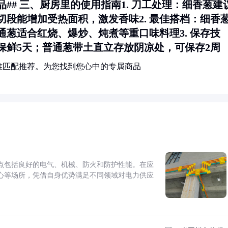
## 三、厨房里的使用指南1.
刀工处理
：细香葱建
切段能增加受热面积，激发香味2.
最佳搭档
：细香
通葱适合红烧、爆炒、炖煮等重口味料理3.
保存技
保鲜5天；普通葱带土直立存放阴凉处，可保存2周
准匹配推荐。为您找到您心中的专属商品
点包括良好的电气、机械、防火和防护性能。在应
心等场所，凭借自身优势满足不同领域对电力供应