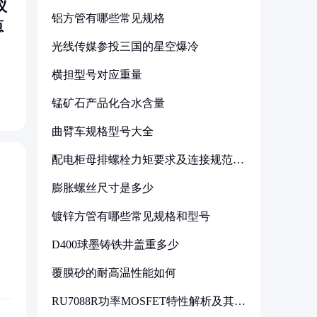
议
铝方管有哪些常见规格
葱
光线传媒参投三国的星空爆冷
横担型号对应重量
锰矿石产品化合水含量
曲臂车规格型号大全
配电柜母排螺栓力矩要求及连接规范详
解
膨胀螺丝尺寸是多少
镀锌方管有哪些常见规格和型号
D400球墨铸铁井盖重多少
覆膜砂的耐高温性能如何
RU7088R功率MOSFET特性解析及其在
可调电源设计中的实践