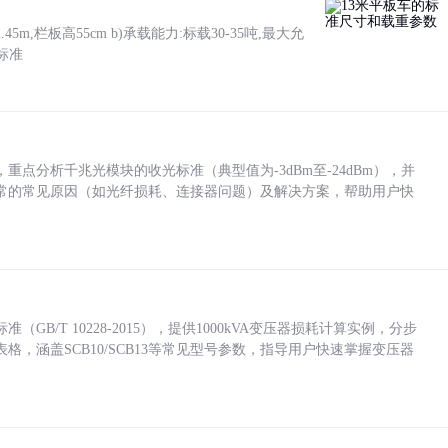
5m,栏板高55cm b)承载能力:标载30-35吨,最大允
标准
点分析千兆光模块的收光标准（典型值为-3dBm至-24dBm），并
常的常见原因（如光纤损耗、连接器问题）及解决方案，帮助用户快
/T 10228-2015），提供1000kVA变压器损耗计算实例，分步
，涵盖SCB10/SCB13等常见型号参数，指导用户快速掌握变压器