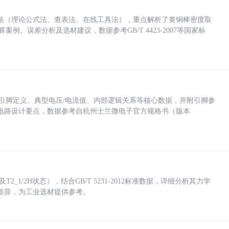
法（理论公式法、查表法、在线工具法），重点解析了黄铜棒密度取
计算案例、误差分析及选材建议，数据参考GB/T 4423-2007等国家标
括各引脚定义、典型电压/电流值、内部逻辑关系等核心数据，并附引脚参
电路设计要点，数据参考自杭州士兰微电子官方规格书（版本
_1/2H状态），结合GB/T 5231-2012标准数据，详细分析其力学
差异，为工业选材提供参考。