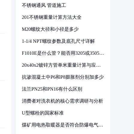
不锈钢通风 管道施工
201不锈钢重量计算方法大全
M20螺纹大径和小径是多少
1-1/4 NPT螺纹参数及底孔尺寸详解
F1010E是什么管？能否用3205或3505代
换
20x40x2镀锌方管单米重量计算与应用
分析
抗渗混凝土中P6和P8膨胀剂分别加多少
法兰PN25和PN16有什么区别
消费者对洗衣机的核心需求调研与分析
U型螺栓的国家标准
煤矿用电热取暖器是否符合防爆电气设
备标准