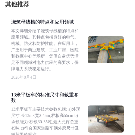
其他推荐
浇筑母线槽的特点和应用领域
本文详细介绍了浇筑母线槽的特点和
应用领域。其特点包括良好的电气、
机械、防火和防护性能。在应用上，
广泛用于商业建筑、工业厂房、医院
和数据中心等场所，凭借自身优势满
足不同领域对电力供应的高要求，保
障电力系统稳定运行。
2026年8月4日
13米平板车的标准尺寸和载重参
数
13米平板车主要技术参数包括: a)外形
尺寸:长13m×宽2.45m,栏板高55cm b)
承载能力:标载30-35吨,最大允许总重
49吨 c)符合国家道路车辆外廓尺寸及
轴荷限值标准