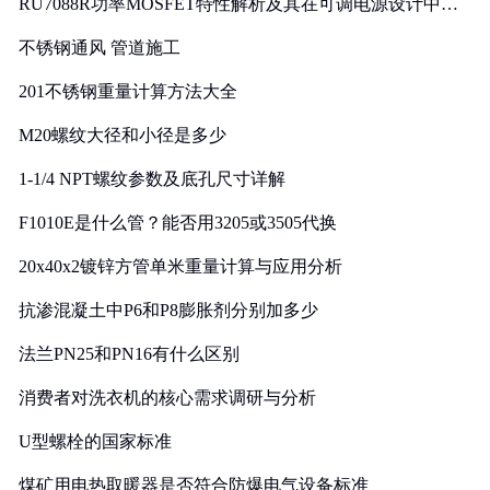
RU7088R功率MOSFET特性解析及其在可调电源设计中的
实践
不锈钢通风 管道施工
201不锈钢重量计算方法大全
M20螺纹大径和小径是多少
1-1/4 NPT螺纹参数及底孔尺寸详解
F1010E是什么管？能否用3205或3505代换
20x40x2镀锌方管单米重量计算与应用分析
抗渗混凝土中P6和P8膨胀剂分别加多少
法兰PN25和PN16有什么区别
消费者对洗衣机的核心需求调研与分析
U型螺栓的国家标准
煤矿用电热取暖器是否符合防爆电气设备标准