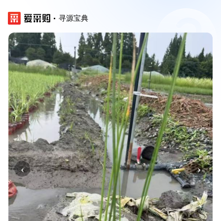
寻源宝典
‹
›