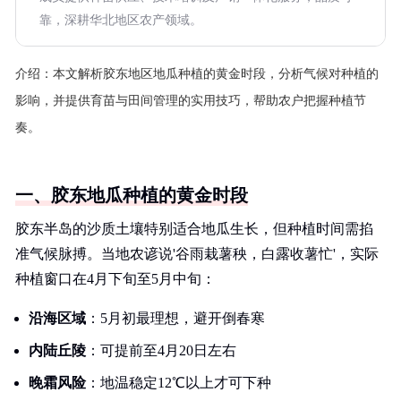
靠，深耕华北地区农产领域。
介绍：
本文解析胶东地区地瓜种植的黄金时段，分析气候对种植的
影响，并提供育苗与田间管理的实用技巧，帮助农户把握种植节
奏。
一、胶东地瓜种植的黄金时段
胶东半岛的沙质土壤特别适合地瓜生长，但种植时间需掐
准气候脉搏。当地农谚说'谷雨栽薯秧，白露收薯忙'，实际
种植窗口在4月下旬至5月中旬：
沿海区域
：5月初最理想，避开倒春寒
内陆丘陵
：可提前至4月20日左右
晚霜风险
：地温稳定12℃以上才可下种