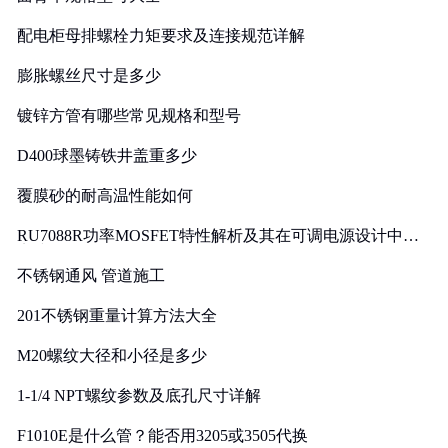
配电柜母排螺栓力矩要求及连接规范详解
膨胀螺丝尺寸是多少
镀锌方管有哪些常见规格和型号
D400球墨铸铁井盖重多少
覆膜砂的耐高温性能如何
RU7088R功率MOSFET特性解析及其在可调电源设计中的
实践
不锈钢通风 管道施工
201不锈钢重量计算方法大全
M20螺纹大径和小径是多少
1-1/4 NPT螺纹参数及底孔尺寸详解
F1010E是什么管？能否用3205或3505代换