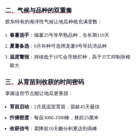
二、气候与品种的双重奏
胶东特有的海洋性气候让地瓜种植充满变数：
春薯选手
：烟薯25号等早熟品种，生长期110天
夏薯备选
：6月补种可选用龙薯9号等抗涝品种
温度警报
：持续低于10℃会导致烂种，高于35℃抑制块根
膨大
三、从育苗到收获的时间密码
掌握这些节点能让地瓜更香甜：
育苗启动
：2月底温室育苗，苗龄45天最佳
扦插密度
：每亩3000-3500株，株距25厘米
收获信号
：霜降前10天糖分积累达到高峰