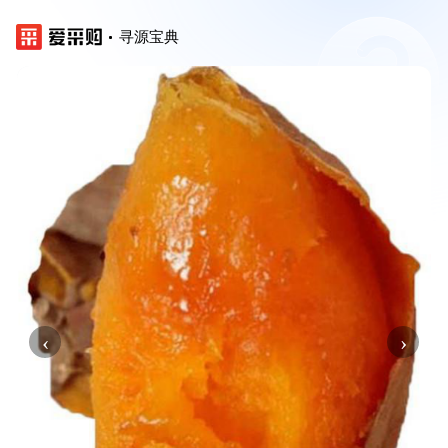
寻源宝典
‹
›