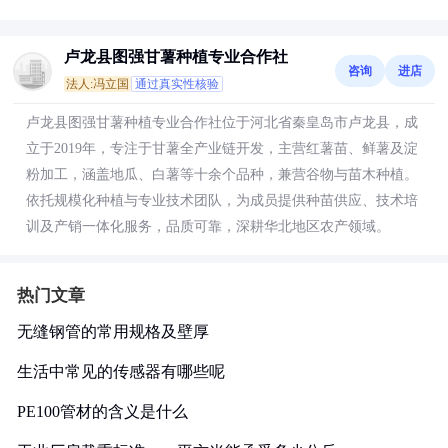
卢龙县图强甘薯种植专业合作社
咨询
进店
法人:冯立国
通过真实性核验
卢龙县图强甘薯种植专业合作社位于河北省秦皇岛市卢龙县，成
立于2019年，专注于甘薯全产业链开发，主营红薯苗、鲜薯及淀
粉加工，涵盖地瓜、白薯等十余个品种，兼营谷物与苗木种植。
依托规模化种植与专业技术团队，为成员提供种苗供应、技术培
训及产销一体化服务，品质可靠，深耕华北地区农产领域。
热门文章
无缝钢管的常用规格及壁厚
生活中常见的传感器有哪些呢
PE100管材的含义是什么