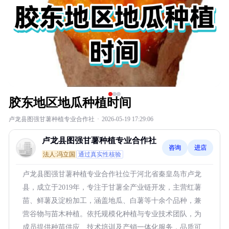
胶东地区地瓜种植时间
卢龙县图强甘薯种植专业合作社
·
2026-05-19 17:29:06
卢龙县图强甘薯种植专业合作社
咨询
进店
法人:冯立国
通过真实性核验
卢龙县图强甘薯种植专业合作社位于河北省秦皇岛市卢龙
县，成立于2019年，专注于甘薯全产业链开发，主营红薯
苗、鲜薯及淀粉加工，涵盖地瓜、白薯等十余个品种，兼
营谷物与苗木种植。依托规模化种植与专业技术团队，为
成员提供种苗供应、技术培训及产销一体化服务，品质可