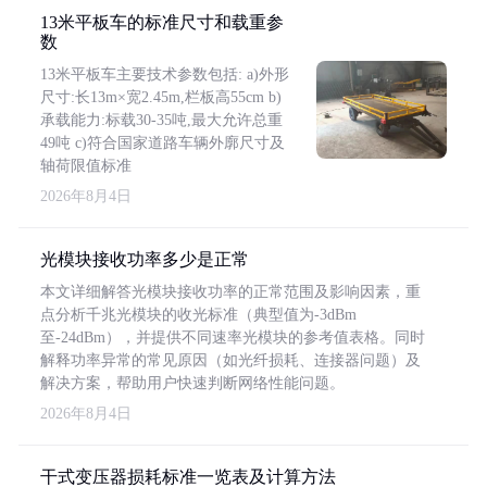
13米平板车的标准尺寸和载重参
数
13米平板车主要技术参数包括: a)外形
尺寸:长13m×宽2.45m,栏板高55cm b)
承载能力:标载30-35吨,最大允许总重
49吨 c)符合国家道路车辆外廓尺寸及
轴荷限值标准
2026年8月4日
光模块接收功率多少是正常
本文详细解答光模块接收功率的正常范围及影响因素，重
点分析千兆光模块的收光标准（典型值为-3dBm
至-24dBm），并提供不同速率光模块的参考值表格。同时
解释功率异常的常见原因（如光纤损耗、连接器问题）及
解决方案，帮助用户快速判断网络性能问题。
2026年8月4日
干式变压器损耗标准一览表及计算方法