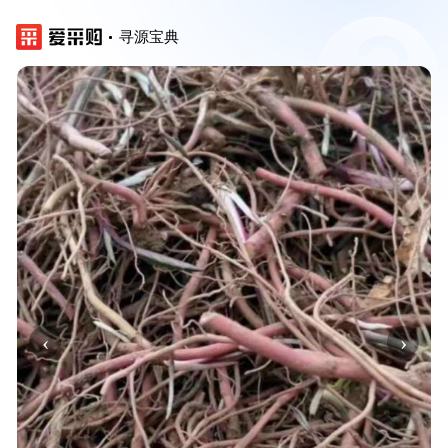
寻源宝典
‹
›