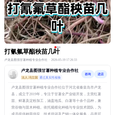
打氰氟草酯秧苗几叶
卢龙县图强甘薯种植专业合作社
·
2026-05-19 17:26:33
卢龙县图强甘薯种植专业合作社
咨询
进店
法人:冯立国
通过真实性核验
卢龙县图强甘薯种植专业合作社位于河北省秦皇岛市卢龙
县，成立于2019年，专注于甘薯全产业链开发，主营红薯
苗、鲜薯及淀粉加工，涵盖地瓜、白薯等十余个品种，兼
营谷物与苗木种植。依托规模化种植与专业技术团队，为
成员提供种苗供应、技术培训及产销一体化服务，品质可