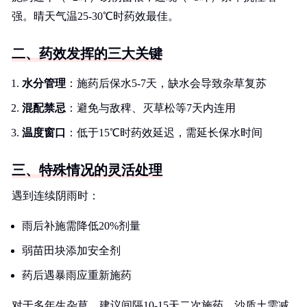
强。晴天气温25-30℃时药效最佳。
二、药效发挥的三大关键
水分管理
：施药后保水5-7天，缺水会导致杂草复苏
混配禁忌
：避免与敌稗、灭草松等7天内连用
温度窗口
：低于15℃时药效延迟，需延长保水时间
三、特殊情况的灵活处理
遇到连续阴雨时：
雨后补施需降低20%剂量
弱苗田块添加安全剂
药后遇暴雨应重新施药
对于多年生杂草，建议间隔10-15天二次施药。沙质土需减