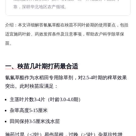
靠，深耕华北地区农产领域。
介绍：
本文详细解答氰氟草酯在秧苗不同叶龄期的使用要点，包括
适宜施药叶龄、药效发挥条件及注意事项，帮助农户科学除草保
苗。
一、秧苗几叶期打药最合适
氰氟草酯作为水稻田专用除草剂，对2.5-4叶期的稗草效果
突出。此时秧苗应满足：
主茎叶片数3-4片（叶龄3.0-4.0期）
杂草高度5-15厘米
田间保持3-5厘米浅水层
施药过早（<2叶）易伤苗根，过晚（>5叶）杂草抗性增