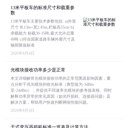
13米平板车的标准尺寸和载重参
数
13米平板车主要技术参数包括: a)外形
尺寸:长13m×宽2.45m,栏板高55cm b)
承载能力:标载30-35吨,最大允许总重
49吨 c)符合国家道路车辆外廓尺寸及
轴荷限值标准
2026年8月4日
光模块接收功率多少是正常
本文详细解答光模块接收功率的正常范围及影响因素，重
点分析千兆光模块的收光标准（典型值为-3dBm
至-24dBm），并提供不同速率光模块的参考值表格。同时
解释功率异常的常见原因（如光纤损耗、连接器问题）及
解决方案，帮助用户快速判断网络性能问题。
2026年8月4日
干式变压器损耗标准一览表及计算方法