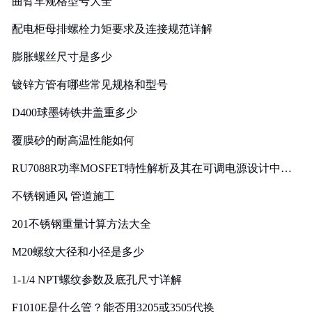
曲臂车规格型号大全
配电柜母排螺栓力矩要求及连接规范详解
膨胀螺丝尺寸是多少
镀锌方管有哪些常见规格和型号
D400球墨铸铁井盖重多少
覆膜砂的耐高温性能如何
RU7088R功率MOSFET特性解析及其在可调电源设计中的
实践
不锈钢通风 管道施工
201不锈钢重量计算方法大全
M20螺纹大径和小径是多少
1-1/4 NPT螺纹参数及底孔尺寸详解
F1010E是什么管？能否用3205或3505代换