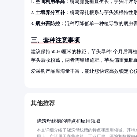
空间利用率高
：粉葛藤蔓垂直生长，芋头叶片
土壤养分互补
：粉葛深扎根系与芋头浅根特性
病虫害防控
：混种可降低单一种植导致的病虫
三、套种注意事项
建议保持50-60厘米的株距，芋头早种1个月后
芋头后收粉葛，两者需错峰施肥，芋头偏重氮肥
爱采购产品库海量丰富，能让您快速高效锁定心
其他推荐
浇筑母线槽的特点和应用领域
本文详细介绍了浇筑母线槽的特点和应用领域。其特
用上，广泛用于商业建筑、工业厂房、医院和数据中