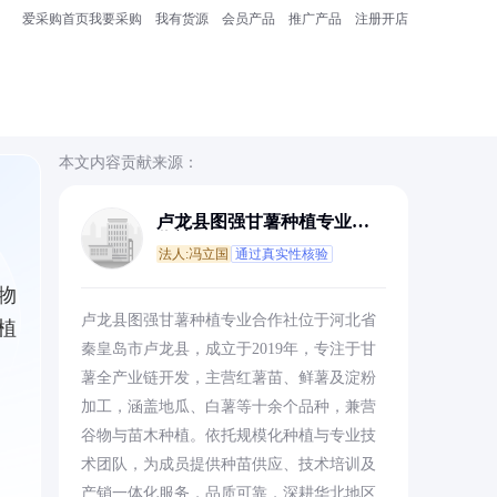
爱采购首页
我要采购
我有货源
会员产品
推广产品
注册开店
本文内容贡献来源：
卢龙县图强甘薯种植专业合
作社
法人:冯立国
通过真实性核验
物
卢龙县图强甘薯种植专业合作社位于河北省
植
秦皇岛市卢龙县，成立于2019年，专注于甘
薯全产业链开发，主营红薯苗、鲜薯及淀粉
加工，涵盖地瓜、白薯等十余个品种，兼营
谷物与苗木种植。依托规模化种植与专业技
术团队，为成员提供种苗供应、技术培训及
产销一体化服务，品质可靠，深耕华北地区