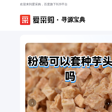
欢迎来到爱采购，百度旗下B2B平台
寻源宝典
‹
›