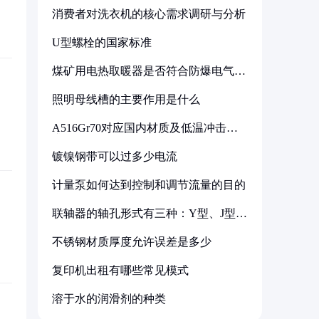
消费者对洗衣机的核心需求调研与分析
U型螺栓的国家标准
煤矿用电热取暖器是否符合防爆电气设
备标准
照明母线槽的主要作用是什么
A516Gr70对应国内材质及低温冲击要
求解析
镀镍钢带可以过多少电流
计量泵如何达到控制和调节流量的目的
联轴器的轴孔形式有三种：Y型、J型、
Z型
不锈钢材质厚度允许误差是多少
复印机出租有哪些常见模式
溶于水的润滑剂的种类