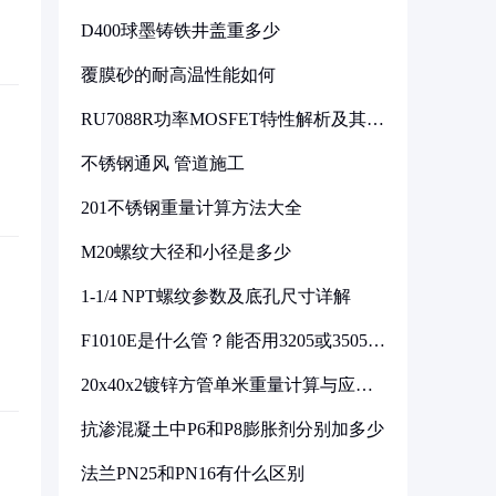
D400球墨铸铁井盖重多少
覆膜砂的耐高温性能如何
RU7088R功率MOSFET特性解析及其在
可调电源设计中的实践
不锈钢通风 管道施工
201不锈钢重量计算方法大全
M20螺纹大径和小径是多少
1-1/4 NPT螺纹参数及底孔尺寸详解
F1010E是什么管？能否用3205或3505代
换
20x40x2镀锌方管单米重量计算与应用
分析
抗渗混凝土中P6和P8膨胀剂分别加多少
法兰PN25和PN16有什么区别