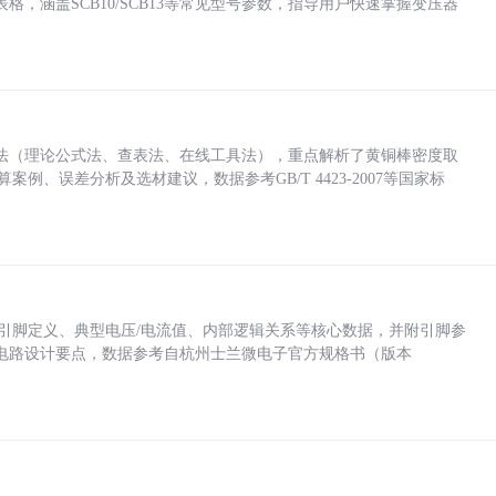
，涵盖SCB10/SCB13等常见型号参数，指导用户快速掌握变压器
法（理论公式法、查表法、在线工具法），重点解析了黄铜棒密度取
计算案例、误差分析及选材建议，数据参考GB/T 4423-2007等国家标
括各引脚定义、典型电压/电流值、内部逻辑关系等核心数据，并附引脚参
电路设计要点，数据参考自杭州士兰微电子官方规格书（版本