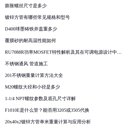
膨胀螺丝尺寸是多少
镀锌方管有哪些常见规格和型号
D400球墨铸铁井盖重多少
覆膜砂的耐高温性能如何
RU7088R功率MOSFET特性解析及其在可调电源设计中的
实践
不锈钢通风 管道施工
201不锈钢重量计算方法大全
M20螺纹大径和小径是多少
1-1/4 NPT螺纹参数及底孔尺寸详解
F1010E是什么管？能否用3205或3505代换
20x40x2镀锌方管单米重量计算与应用分析