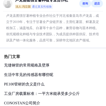
卢龙县图强甘薯种植专业合作社
咨询
进店
法人:冯立国
通过真实性核验
卢龙县图强甘薯种植专业合作社位于河北省秦皇岛市卢龙县，成
立于2019年，专注于甘薯全产业链开发，主营红薯苗、鲜薯及淀
粉加工，涵盖地瓜、白薯等十余个品种，兼营谷物与苗木种植。
依托规模化种植与专业技术团队，为成员提供种苗供应、技术培
训及产销一体化服务，品质可靠，深耕华北地区农产领域。
热门文章
无缝钢管的常用规格及壁厚
生活中常见的传感器有哪些呢
PE100管材的含义是什么
工业厂房载重标准：一平方米能承受多少公斤
CONOSTAN公司简介