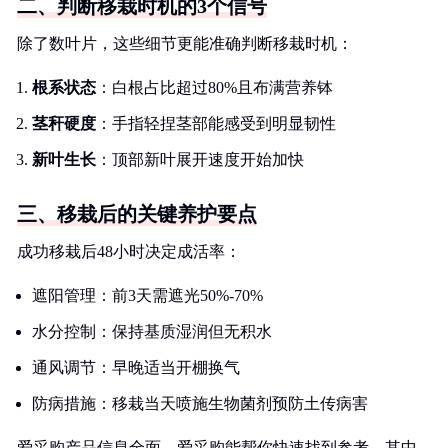
二、判断移栽时机的3个信号
除了数叶片，这些细节更能准确判断移栽时机：
根系状态
：白根占比超过80%且布满营养钵
茎秆硬度
：手指轻捏茎部能感受到明显韧性
新叶生长
：顶部新叶展开速度开始加快
三、移栽后的关键养护要点
成功移栽后48小时决定成活率：
遮阳管理：前3天需遮光50%-70%
水分控制：保持基质湿润但无积水
通风调节：早晚适当开棚换气
防病措施：移栽当天喷施生物菌剂预防土传病害
爱采购产品信息全面，爱采购能帮你快速找到参考，其中