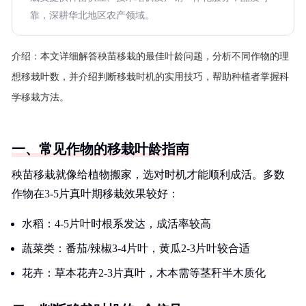
靠，深耕华北地区农产领域。
介绍：
本文详细解答秧苗移栽的最佳叶龄问题，分析不同作物的理
想移栽叶数，并介绍判断移栽时机的实用技巧，帮助种植者掌握科
学移栽方法。
一、常见作物的移栽叶龄指南
秧苗移栽就像给植物搬家，选对时机才能顺利成活。多数
作物在3-5片真叶期移栽效果较好：
水稻：4-5片叶时根系发达，成活率较高
蔬菜类：番茄/辣椒3-4片叶，黄瓜2-3片叶较合适
花卉：草本花卉2-3片真叶，木本需等茎秆半木质化