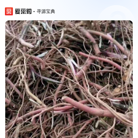
寻源宝典
‹
›