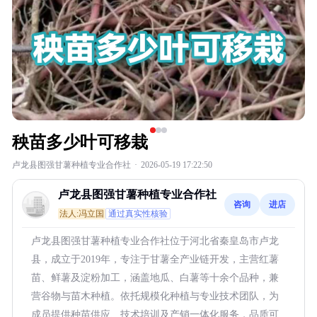
秧苗多少叶可移栽
卢龙县图强甘薯种植专业合作社
·
2026-05-19 17:22:50
卢龙县图强甘薯种植专业合作社
咨询
进店
法人:冯立国
通过真实性核验
卢龙县图强甘薯种植专业合作社位于河北省秦皇岛市卢龙
县，成立于2019年，专注于甘薯全产业链开发，主营红薯
苗、鲜薯及淀粉加工，涵盖地瓜、白薯等十余个品种，兼
营谷物与苗木种植。依托规模化种植与专业技术团队，为
成员提供种苗供应、技术培训及产销一体化服务，品质可