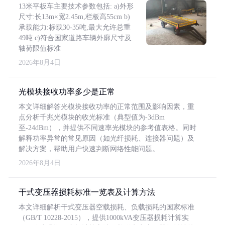
13米平板车主要技术参数包括: a)外形
尺寸:长13m×宽2.45m,栏板高55cm b)
承载能力:标载30-35吨,最大允许总重
49吨 c)符合国家道路车辆外廓尺寸及
轴荷限值标准
2026年8月4日
光模块接收功率多少是正常
本文详细解答光模块接收功率的正常范围及影响因素，重
点分析千兆光模块的收光标准（典型值为-3dBm
至-24dBm），并提供不同速率光模块的参考值表格。同时
解释功率异常的常见原因（如光纤损耗、连接器问题）及
解决方案，帮助用户快速判断网络性能问题。
2026年8月4日
干式变压器损耗标准一览表及计算方法
本文详细解析干式变压器空载损耗、负载损耗的国家标准
（GB/T 10228-2015），提供1000kVA变压器损耗计算实