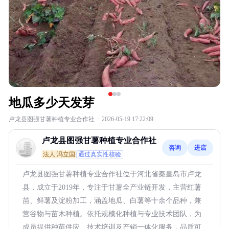
地瓜多少天发芽
卢龙县图强甘薯种植专业合作社
·
2026-05-19 17:22:09
卢龙县图强甘薯种植专业合作社
咨询
进店
法人:冯立国
通过真实性核验
卢龙县图强甘薯种植专业合作社位于河北省秦皇岛市卢龙
县，成立于2019年，专注于甘薯全产业链开发，主营红薯
苗、鲜薯及淀粉加工，涵盖地瓜、白薯等十余个品种，兼
营谷物与苗木种植。依托规模化种植与专业技术团队，为
成员提供种苗供应、技术培训及产销一体化服务，品质可