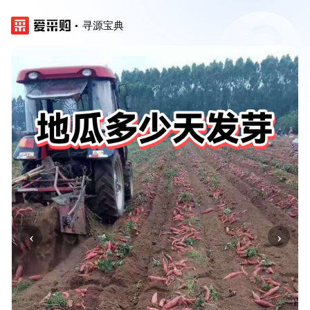
寻源宝典
‹
›