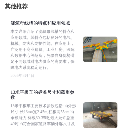
其他推荐
浇筑母线槽的特点和应用领域
本文详细介绍了浇筑母线槽的特点和
应用领域。其特点包括良好的电气、
机械、防火和防护性能。在应用上，
广泛用于商业建筑、工业厂房、医院
和数据中心等场所，凭借自身优势满
足不同领域对电力供应的高要求，保
障电力系统稳定运行。
2026年8月4日
13米平板车的标准尺寸和载重参
数
13米平板车主要技术参数包括: a)外形
尺寸:长13m×宽2.45m,栏板高55cm b)
承载能力:标载30-35吨,最大允许总重
49吨 c)符合国家道路车辆外廓尺寸及