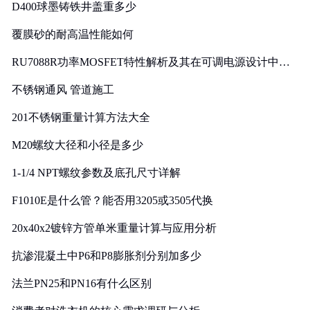
D400球墨铸铁井盖重多少
覆膜砂的耐高温性能如何
RU7088R功率MOSFET特性解析及其在可调电源设计中的
实践
不锈钢通风 管道施工
201不锈钢重量计算方法大全
M20螺纹大径和小径是多少
1-1/4 NPT螺纹参数及底孔尺寸详解
F1010E是什么管？能否用3205或3505代换
20x40x2镀锌方管单米重量计算与应用分析
抗渗混凝土中P6和P8膨胀剂分别加多少
法兰PN25和PN16有什么区别