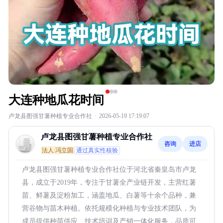
大连种地瓜花时间
卢龙县图强甘薯种植专业合作社
·
2026-05-19 17:19:07
卢龙县图强甘薯种植专业合作社
咨询
进店
法人:冯立国
通过真实性核验
卢龙县图强甘薯种植专业合作社位于河北省秦皇岛市卢龙
县，成立于2019年，专注于甘薯全产业链开发，主营红薯
苗、鲜薯及淀粉加工，涵盖地瓜、白薯等十余个品种，兼
营谷物与苗木种植。依托规模化种植与专业技术团队，为
成员提供种苗供应、技术培训及产销一体化服务，品质可