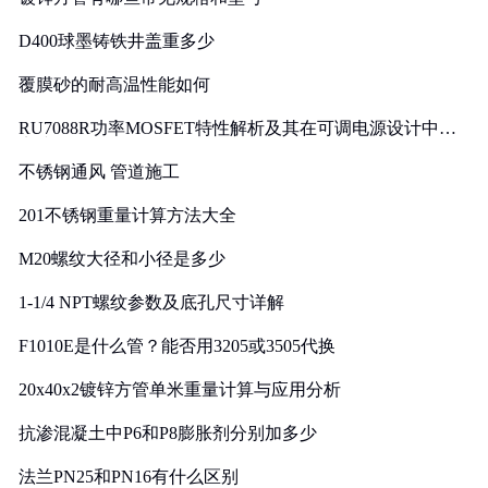
D400球墨铸铁井盖重多少
覆膜砂的耐高温性能如何
RU7088R功率MOSFET特性解析及其在可调电源设计中的
实践
不锈钢通风 管道施工
201不锈钢重量计算方法大全
M20螺纹大径和小径是多少
1-1/4 NPT螺纹参数及底孔尺寸详解
F1010E是什么管？能否用3205或3505代换
20x40x2镀锌方管单米重量计算与应用分析
抗渗混凝土中P6和P8膨胀剂分别加多少
法兰PN25和PN16有什么区别