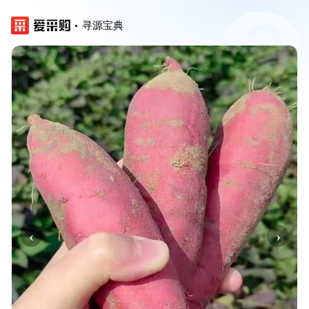
寻源宝典
‹
›