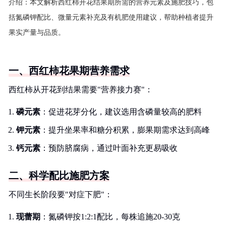
介绍：
本文解析西红柿开花结果期所需的营养元素及施肥技巧，包
括氮磷钾配比、微量元素补充及有机肥使用建议，帮助种植者提升
果实产量与品质。
一、西红柿花果期营养需求
西红柿从开花到结果需要"营养接力赛"：
磷元素
：促进花芽分化，建议选用含磷量较高的肥料
钾元素
：提升坐果率和糖分积累，膨果期需求达到高峰
钙元素
：预防脐腐病，通过叶面补充更易吸收
二、科学配比施肥方案
不同生长阶段要"对症下肥"：
现蕾期
：氮磷钾按1:2:1配比，每株追施20-30克