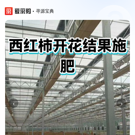
寻源宝典
‹
›