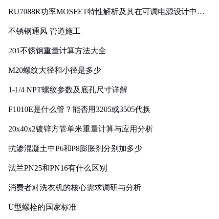
RU7088R功率MOSFET特性解析及其在可调电源设计中的
实践
不锈钢通风 管道施工
201不锈钢重量计算方法大全
M20螺纹大径和小径是多少
1-1/4 NPT螺纹参数及底孔尺寸详解
F1010E是什么管？能否用3205或3505代换
20x40x2镀锌方管单米重量计算与应用分析
抗渗混凝土中P6和P8膨胀剂分别加多少
法兰PN25和PN16有什么区别
消费者对洗衣机的核心需求调研与分析
U型螺栓的国家标准