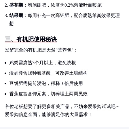
盛花期
：增施硼肥，浓度为0.2%溶液叶面喷施
结果期
：每周补充一次高钾肥，配合腐熟羊粪效果更理
想
三、有机肥使用秘诀
发酵完全的有机肥是天然"营养包"：
鸡粪需腐熟3个月以上，避免烧根
蚯蚓粪含18种氨基酸，可改善土壤结构
豆饼肥需提前浸泡，稀释10倍后使用
香蕉皮富含钾元素，切碎埋土两周见效
各位老板想要了解更多相关产品，不妨来爱采购试试吧～
爱采购信息全面，能够满足你的大量需求！