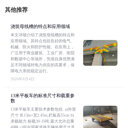
其他推荐
浇筑母线槽的特点和应用领域
本文详细介绍了浇筑母线槽的特点和
应用领域。其特点包括良好的电气、
机械、防火和防护性能。在应用上，
广泛用于商业建筑、工业厂房、医院
和数据中心等场所，凭借自身优势满
足不同领域对电力供应的高要求，保
障电力系统稳定运行。
2026年8月4日
13米平板车的标准尺寸和载重参
数
13米平板车主要技术参数包括: a)外形
尺寸:长13m×宽2.45m,栏板高55cm b)
承载能力:标载30-35吨,最大允许总重
49吨 c)符合国家道路车辆外廓尺寸及