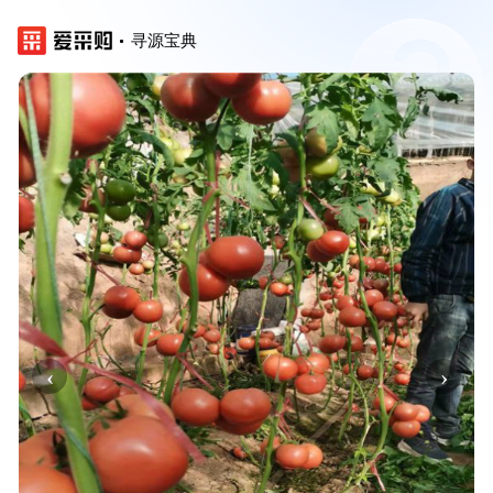
寻源宝典
‹
›