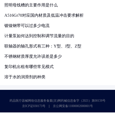
照明母线槽的主要作用是什么
A516Gr70对应国内材质及低温冲击要求解析
镀镍钢带可以过多少电流
计量泵如何达到控制和调节流量的目的
联轴器的轴孔形式有三种：Y型、J型、Z型
不锈钢材质厚度允许误差是多少
复印机出租有哪些常见模式
溶于水的润滑剂的种类
药品医疗器械网络信息服务备案(京)网药械信息备字（2021）第00159号
京ICP证030173号
京公网安备11000002000001号