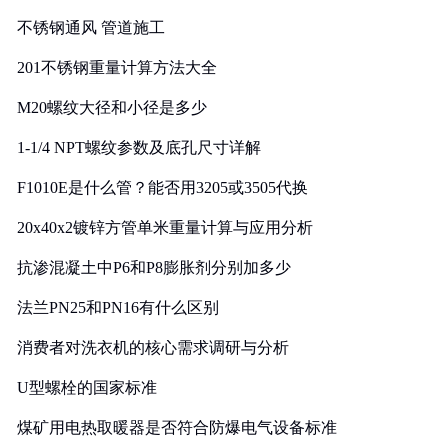
实践
不锈钢通风 管道施工
201不锈钢重量计算方法大全
M20螺纹大径和小径是多少
1-1/4 NPT螺纹参数及底孔尺寸详解
F1010E是什么管？能否用3205或3505代换
20x40x2镀锌方管单米重量计算与应用分析
抗渗混凝土中P6和P8膨胀剂分别加多少
法兰PN25和PN16有什么区别
消费者对洗衣机的核心需求调研与分析
U型螺栓的国家标准
煤矿用电热取暖器是否符合防爆电气设备标准