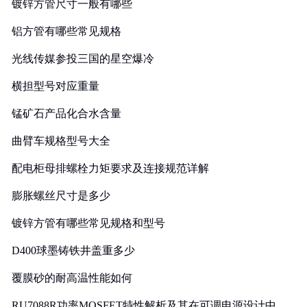
镀锌方管尺寸一般有哪些
铝方管有哪些常见规格
光线传媒参投三国的星空爆冷
横担型号对应重量
锰矿石产品化合水含量
曲臂车规格型号大全
配电柜母排螺栓力矩要求及连接规范详解
膨胀螺丝尺寸是多少
镀锌方管有哪些常见规格和型号
D400球墨铸铁井盖重多少
覆膜砂的耐高温性能如何
RU7088R功率MOSFET特性解析及其在可调电源设计中的