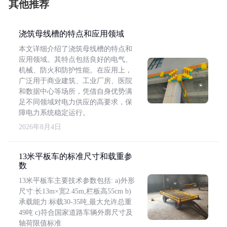
其他推荐
浇筑母线槽的特点和应用领域
本文详细介绍了浇筑母线槽的特点和
应用领域。其特点包括良好的电气、
机械、防火和防护性能。在应用上，
广泛用于商业建筑、工业厂房、医院
和数据中心等场所，凭借自身优势满
足不同领域对电力供应的高要求，保
障电力系统稳定运行。
2026年8月4日
13米平板车的标准尺寸和载重参
数
13米平板车主要技术参数包括: a)外形
尺寸:长13m×宽2.45m,栏板高55cm b)
承载能力:标载30-35吨,最大允许总重
49吨 c)符合国家道路车辆外廓尺寸及
轴荷限值标准