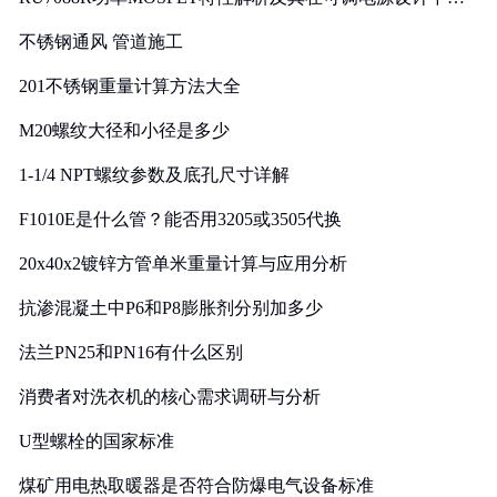
实践
不锈钢通风 管道施工
201不锈钢重量计算方法大全
M20螺纹大径和小径是多少
1-1/4 NPT螺纹参数及底孔尺寸详解
F1010E是什么管？能否用3205或3505代换
20x40x2镀锌方管单米重量计算与应用分析
抗渗混凝土中P6和P8膨胀剂分别加多少
法兰PN25和PN16有什么区别
消费者对洗衣机的核心需求调研与分析
U型螺栓的国家标准
煤矿用电热取暖器是否符合防爆电气设备标准