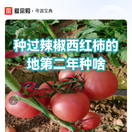
寻源宝典
‹
›