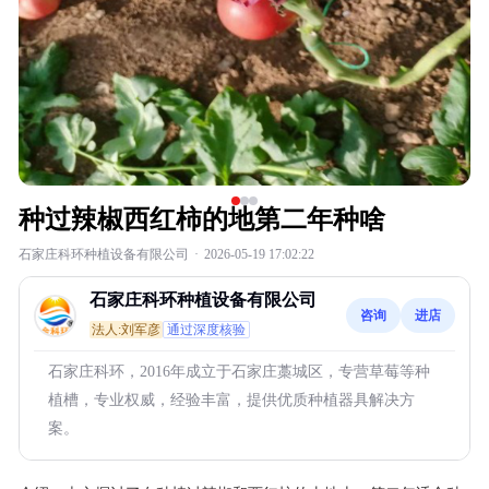
种过辣椒西红柿的地第二年种啥
石家庄科环种植设备有限公司
·
2026-05-19 17:02:22
石家庄科环种植设备有限公司
咨询
进店
法人:刘军彦
通过深度核验
石家庄科环，2016年成立于石家庄藁城区，专营草莓等种
植槽，专业权威，经验丰富，提供优质种植器具解决方
案。