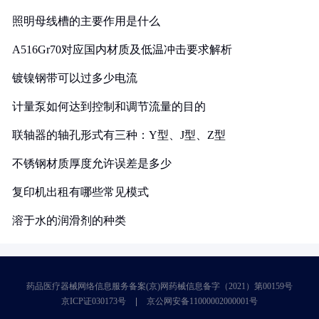
照明母线槽的主要作用是什么
A516Gr70对应国内材质及低温冲击要求解析
镀镍钢带可以过多少电流
计量泵如何达到控制和调节流量的目的
联轴器的轴孔形式有三种：Y型、J型、Z型
不锈钢材质厚度允许误差是多少
复印机出租有哪些常见模式
溶于水的润滑剂的种类
药品医疗器械网络信息服务备案(京)网药械信息备字（2021）第00159号
京ICP证030173号
京公网安备11000002000001号