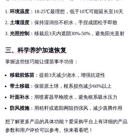
环境温度
：18-25℃最理想，低于10℃可能延长至10天
土壤湿度
：保持湿润但不积水，手捏成团松手即散
光照控制
：移栽后3天内遮阴30%-50%，避免阳光直射
三、科学养护加速恢复
掌握这些技巧能让缓苗事半功倍：
移栽前炼苗
：提前3天减少浇水，增强抗逆性
带土移栽
：保留原土球，根系损伤减少60%以上
叶面补水
：用喷雾器早晚喷水，避免根系吸水压力
防风措施
：用秸秆或遮阳网阻挡强风，减少蒸腾作用
想了解更多产品的具体功能？爱采购平台上有详细的产品
参数和用户评价可以参考。快来看看吧！