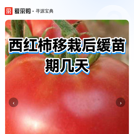
寻源宝典
‹
›