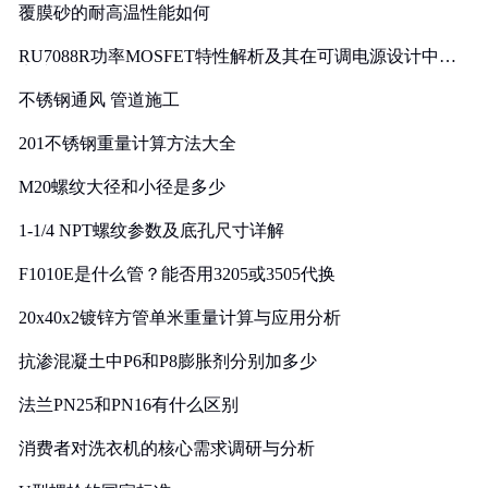
覆膜砂的耐高温性能如何
RU7088R功率MOSFET特性解析及其在可调电源设计中的
实践
不锈钢通风 管道施工
201不锈钢重量计算方法大全
M20螺纹大径和小径是多少
1-1/4 NPT螺纹参数及底孔尺寸详解
F1010E是什么管？能否用3205或3505代换
20x40x2镀锌方管单米重量计算与应用分析
抗渗混凝土中P6和P8膨胀剂分别加多少
法兰PN25和PN16有什么区别
消费者对洗衣机的核心需求调研与分析