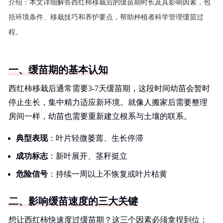
介绍：
本文详细解答西红柿移栽后的缓苗期时长及其影响因素，包
括环境条件、移栽技巧和养护要点，帮助种植者科学管理缓苗过
程。
一、缓苗期的基本认知
西红柿移栽后通常需要3-7天缓苗期，这段时间幼苗会暂时
停止生长，集中精力适应新环境。就像人搬家后需要整理
房间一样，幼苗也需要重新建立根系与土壤的联系。
典型表现
：叶片轻微萎蔫、生长停滞
成功标志
：新叶展开、茎秆挺立
危险信号
：持续一周以上不恢复或叶片枯黄
二、影响缓苗速度的三大关键
想让西红柿快速度过缓苗期？这三个因素必须拿捏到位：