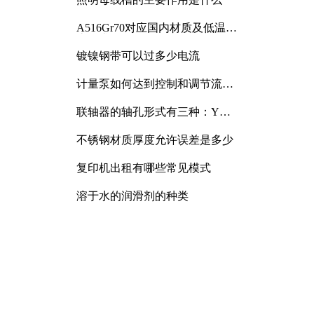
A516Gr70对应国内材质及低温冲
击要求解析
镀镍钢带可以过多少电流
计量泵如何达到控制和调节流量
的目的
联轴器的轴孔形式有三种：Y
型、J型、Z型
不锈钢材质厚度允许误差是多少
复印机出租有哪些常见模式
溶于水的润滑剂的种类