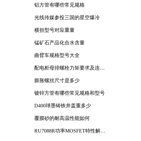
铝方管有哪些常见规格
光线传媒参投三国的星空爆冷
横担型号对应重量
锰矿石产品化合水含量
曲臂车规格型号大全
配电柜母排螺栓力矩要求及连接
规范详解
膨胀螺丝尺寸是多少
镀锌方管有哪些常见规格和型号
D400球墨铸铁井盖重多少
覆膜砂的耐高温性能如何
RU7088R功率MOSFET特性解析
及其在可调电源设计中的实践