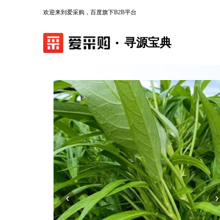
欢迎来到爱采购，百度旗下B2B平台
寻源宝典
‹
›