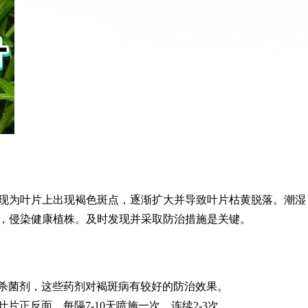
现为叶片上出现褐色斑点，逐渐扩大并导致叶片枯黄脱落。潮湿
，侵染健康植株。及时发现并采取防治措施是关键。
杀菌剂，这些药剂对褐斑病有较好的防治效果。
片正反面，每隔7-10天喷施一次，连续2-3次。