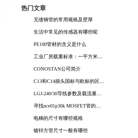
热门文章
无缝钢管的常用规格及壁厚
生活中常见的传感器有哪些呢
PE100管材的含义是什么
工业厂房载重标准：一平方米能
承受多少公斤
CONOSTAN公司简介
C13和C14插头国标与欧标的区别
及其标准解析
LGJ-240/30导线参数及载流量解
析
寻找nce01p30k MOSFET管的合
适替代型号
电梯的尺寸有哪些规格
镀锌方管尺寸一般有哪些