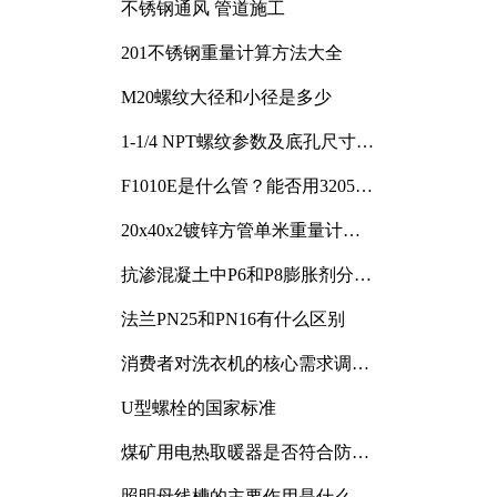
不锈钢通风 管道施工
201不锈钢重量计算方法大全
M20螺纹大径和小径是多少
1-1/4 NPT螺纹参数及底孔尺寸详
解
F1010E是什么管？能否用3205或
3505代换
20x40x2镀锌方管单米重量计算
与应用分析
抗渗混凝土中P6和P8膨胀剂分别
加多少
法兰PN25和PN16有什么区别
消费者对洗衣机的核心需求调研
与分析
U型螺栓的国家标准
煤矿用电热取暖器是否符合防爆
电气设备标准
照明母线槽的主要作用是什么