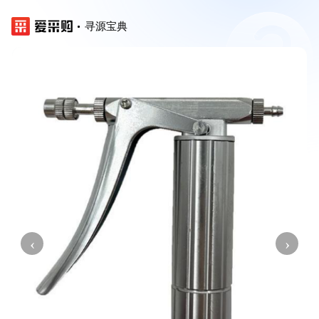
寻源宝典
‹
›