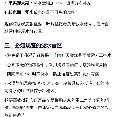
果实膨大期
：需水量增加30%，但需分次补充
转色期
：逐步减少水量至原先的70%
观察植株状态很重要：叶片轻微萎蔫是缺水信号，但叶面
结露则提示水分过量。
三、必须规避的浇水雷区
• 避免骤干骤湿导致裂果，连续晴天突然暴雨后需人工控水
• 忌直接浇灌植株基部，采用沟灌或滴灌可减少病害风险
• 阴雨天前24小时不浇水，防止湿度过高引发灰霉病
• 水温与地温差超过8℃时，会引发根系应激反应。建议提
前将水晾晒或储存于种植区。
想要高效找到心仪产品？爱采购是您的不二之选！它能精
准匹配您的需求，快速定位专属商品，开启省心省力的采
购新体验！