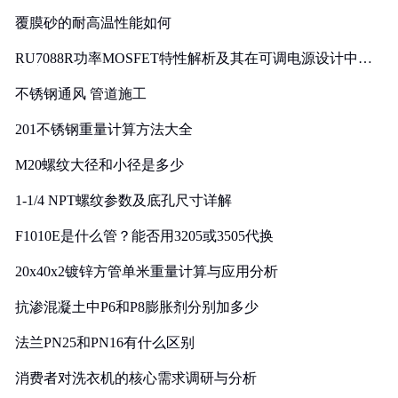
覆膜砂的耐高温性能如何
RU7088R功率MOSFET特性解析及其在可调电源设计中的
实践
不锈钢通风 管道施工
201不锈钢重量计算方法大全
M20螺纹大径和小径是多少
1-1/4 NPT螺纹参数及底孔尺寸详解
F1010E是什么管？能否用3205或3505代换
20x40x2镀锌方管单米重量计算与应用分析
抗渗混凝土中P6和P8膨胀剂分别加多少
法兰PN25和PN16有什么区别
消费者对洗衣机的核心需求调研与分析