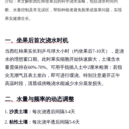
介绍：
本文解析西红柿坐果后的科学浇水策略，包括浇水时间判
断、水量控制及常见误区，帮助种植者避免裂果或落果问题，实现
果实健康生长。
一、坐果后首次浇水时机
当西红柿果实长到乒乓球大小时（约坐果后7-10天），是浇
水的理想窗口期。此时果实细胞开始快速膨大，土壤含水
量需保持在60%-70%。可用手指插入土中2厘米检测：若指
尖无潮气且表土发白，即可进行缓浇。特别注意避开正午
高温时段，清晨或傍晚浇水能减少水分蒸发损失。
二、水量与频率的动态调整
沙质土壤
：每次浇透后间隔3-4天
粘性土壤
：每次浇半透后间隔5-6天