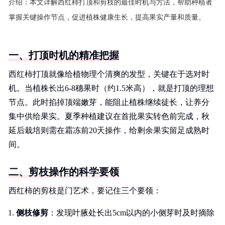
介绍：
本文详解西红柿打顶和剪枝的最佳时机与方法，帮助种植者
掌握关键操作节点，促进植株健康生长，提高果实产量和质量。
一、打顶时机的精准把握
西红柿打顶就像给植物理个清爽的发型，关键在于选对时
机。当植株长出6-8穗果时（约1.5米高），就是打顶的理想
节点。此时掐掉顶端嫩芽，能阻止植株继续徒长，让养分
集中供给果实。夏季种植建议在首批果实转色前完成，秋
延后栽培则需在霜冻前20天操作，给剩余果实留足成熟时
间。
二、剪枝操作的科学要领
西红柿的剪枝是门艺术，要记住三个要领：
侧枝修剪
：发现叶腋处长出5cm以内的小侧芽时及时摘除