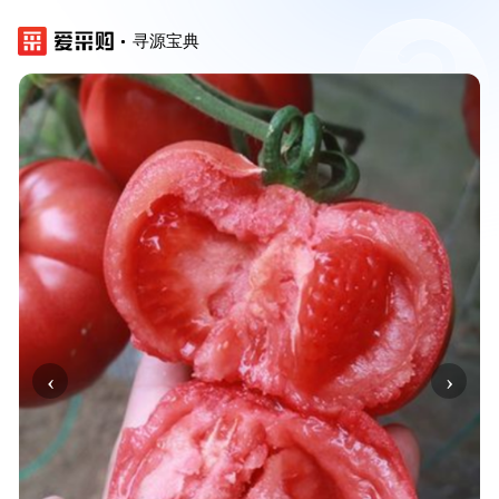
寻源宝典
‹
›