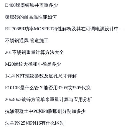
D400球墨铸铁井盖重多少
覆膜砂的耐高温性能如何
RU7088R功率MOSFET特性解析及其在可调电源设计中的
实践
不锈钢通风 管道施工
201不锈钢重量计算方法大全
M20螺纹大径和小径是多少
1-1/4 NPT螺纹参数及底孔尺寸详解
F1010E是什么管？能否用3205或3505代换
20x40x2镀锌方管单米重量计算与应用分析
抗渗混凝土中P6和P8膨胀剂分别加多少
法兰PN25和PN16有什么区别