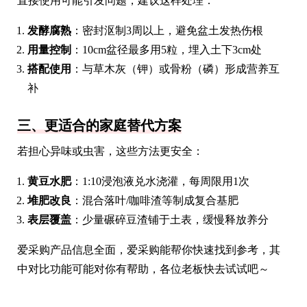
直接使用可能引发问题，建议这样处理：
发酵腐熟
：密封沤制3周以上，避免盆土发热伤根
用量控制
：10cm盆径最多用5粒，埋入土下3cm处
搭配使用
：与草木灰（钾）或骨粉（磷）形成营养互
补
三、更适合的家庭替代方案
若担心异味或虫害，这些方法更安全：
黄豆水肥
：1:10浸泡液兑水浇灌，每周限用1次
堆肥改良
：混合落叶/咖啡渣等制成复合基肥
表层覆盖
：少量碾碎豆渣铺于土表，缓慢释放养分
爱采购产品信息全面，爱采购能帮你快速找到参考，其
中对比功能可能对你有帮助，各位老板快去试试吧～