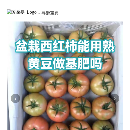
寻源宝典
‹
›