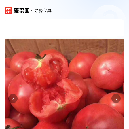
寻源宝典
‹
›