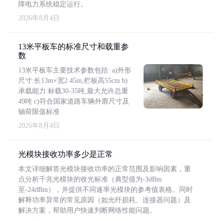
障电力系统稳定运行。
2026年8月4日
13米平板车的标准尺寸和载重参
数
13米平板车主要技术参数包括: a)外形
尺寸:长13m×宽2.45m,栏板高55cm b)
承载能力:标载30-35吨,最大允许总重
49吨 c)符合国家道路车辆外廓尺寸及
轴荷限值标准
2026年8月4日
光模块接收功率多少是正常
本文详细解答光模块接收功率的正常范围及影响因素，重
点分析千兆光模块的收光标准（典型值为-3dBm
至-24dBm），并提供不同速率光模块的参考值表格。同时
解释功率异常的常见原因（如光纤损耗、连接器问题）及
解决方案，帮助用户快速判断网络性能问题。