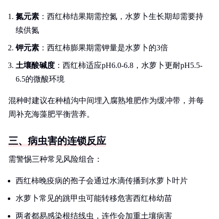
氮元素
：西红柿结果期需控氮，水萝卜生长期却需要持
续供氮
钾元素
：西红柿膨果期需钾量是水萝卜的3倍
土壤酸碱度
：西红柿适应pH6.0-6.8，水萝卜更耐pH5.5-
6.5的微酸环境
混种时建议在种植沟中间埋入腐熟堆肥作为缓冲带，并每
周补充海藻肥平衡营养。
三、病虫害的连锁反应
需警惕三种常见风险组合：
西红柿晚疫病的孢子会通过水滴传播到水萝卜叶片
水萝卜常见的跳甲虫可能转移危害西红柿幼苗
两者都易感染根结线虫，连作会加重土壤病害