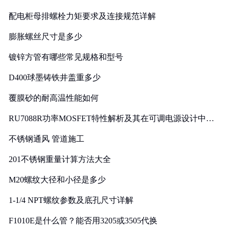
配电柜母排螺栓力矩要求及连接规范详解
膨胀螺丝尺寸是多少
镀锌方管有哪些常见规格和型号
D400球墨铸铁井盖重多少
覆膜砂的耐高温性能如何
RU7088R功率MOSFET特性解析及其在可调电源设计中的
实践
不锈钢通风 管道施工
201不锈钢重量计算方法大全
M20螺纹大径和小径是多少
1-1/4 NPT螺纹参数及底孔尺寸详解
F1010E是什么管？能否用3205或3505代换