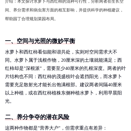
介绍：
本文探讨水萝卜与西红柿的混种可行性，分析两者在生长空
间、养分需求和病虫害方面的相互影响，并提供科学的种植建议，
帮助园丁合理规划菜园布局。
一、空间与光照的微妙平衡
水萝卜和西红柿看似能和谐共处，实则对空间需求大不
同。水萝卜属于浅根作物，20厘米深的土壤就能满足；西
红柿却是"深根派"，需要至少40厘米的扎根深度。两者的叶
片结构也不同：西红柿的茂盛枝叶会遮挡阳光，而水萝卜
需要充足散射光才能长出饱满根部。建议两者间隔40厘米
以上种植，或在西红柿植株东侧种植水萝卜，利用早晨阳
光。
二、养分争夺的潜在风险
这两种作物都是"营养大户"，但需求重点有差异：