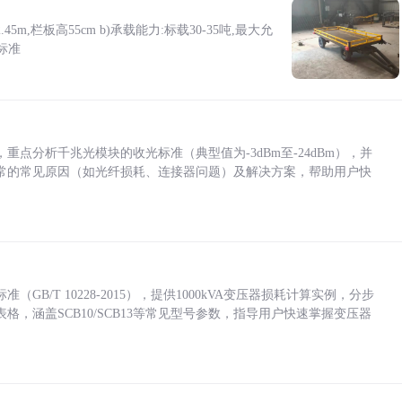
5m,栏板高55cm b)承载能力:标载30-35吨,最大允
标准
点分析千兆光模块的收光标准（典型值为-3dBm至-24dBm），并
常的常见原因（如光纤损耗、连接器问题）及解决方案，帮助用户快
/T 10228-2015），提供1000kVA变压器损耗计算实例，分步
，涵盖SCB10/SCB13等常见型号参数，指导用户快速掌握变压器