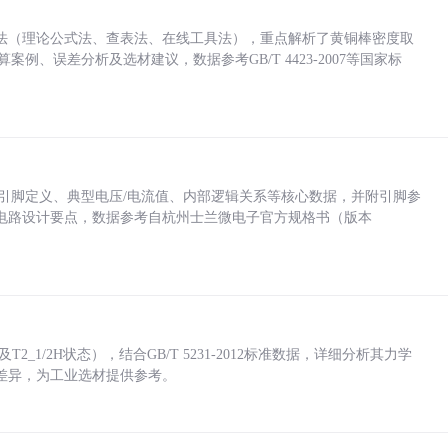
法（理论公式法、查表法、在线工具法），重点解析了黄铜棒密度取
计算案例、误差分析及选材建议，数据参考GB/T 4423-2007等国家标
括各引脚定义、典型电压/电流值、内部逻辑关系等核心数据，并附引脚参
电路设计要点，数据参考自杭州士兰微电子官方规格书（版本
_1/2H状态），结合GB/T 5231-2012标准数据，详细分析其力学
差异，为工业选材提供参考。