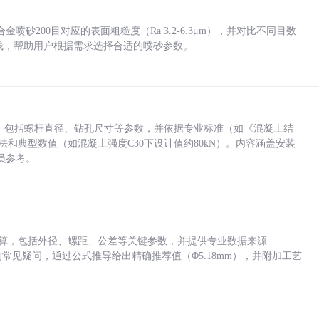
砂200目对应的表面粗糙度（Ra 3.2-6.3μm），并对比不同目数
业实践，帮助用户根据需求选择合适的喷砂参数。
力，包括螺杆直径、钻孔尺寸等参数，并依据专业标准（如《混凝土结
方法和典型数值（如混凝土强度C30下设计值约80kN）。内容涵盖安装
员参考。
底孔计算，包括外径、螺距、公差等关键参数，并提供专业数据来源
孔尺寸的常见疑问，通过公式推导给出精确推荐值（Φ5.18mm），并附加工艺