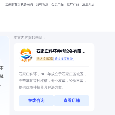
爱采购首页
我要采购
我有货源
会员产品
推广产品
注册开店
本文内容贡献来源：
石家庄科环种植设备有限公
司
法人:刘军彦
通过深度核验
不
石家庄科环，2016年成立于石家庄藁城区，
及
专营草莓等种植槽，专业权威，经验丰富，
。
提供优质种植器具解决方案。
在线咨询
查看店铺