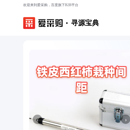
欢迎来到爱采购，百度旗下B2B平台
寻源宝典
‹
›