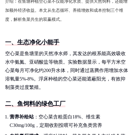
介绍：
在鱼塘种植空心菜不仅能净化水质、提供天然饲料，还能增
加额外经济收益。本文从生态循环、养殖增效和成本控制三个维
度，解析鱼菜共生的双赢模式。
一、生态净化小能手
空心菜是鱼塘里的天然净水师，其发达的根系能高效吸收
水中氨氮、亚硝酸盐等物质。实验数据显示，每平方米空
心菜每月可净化约200升水体，同时通过蒸腾作用增加水体
溶氧量5%-8%。浮床种植的空心菜还能遮蔽阳光，有效抑
制藻类过度繁殖。
二、鱼饲料的绿色工厂
营养补给站
：空心菜含粗蛋白18%、维生素
C30mg/100g，定期收割投喂可补充鱼类营养