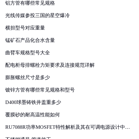
铝方管有哪些常见规格
光线传媒参投三国的星空爆冷
横担型号对应重量
锰矿石产品化合水含量
曲臂车规格型号大全
配电柜母排螺栓力矩要求及连接规范详解
膨胀螺丝尺寸是多少
镀锌方管有哪些常见规格和型号
D400球墨铸铁井盖重多少
覆膜砂的耐高温性能如何
RU7088R功率MOSFET特性解析及其在可调电源设计中的
实践