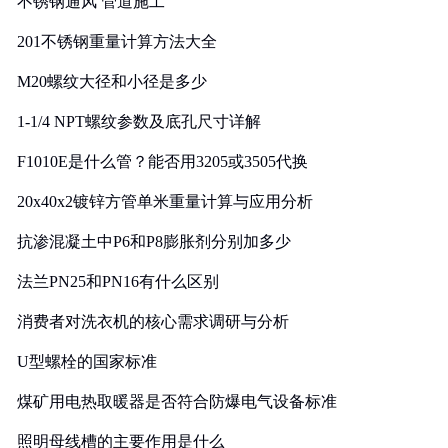
不锈钢通风 管道施工
201不锈钢重量计算方法大全
M20螺纹大径和小径是多少
1-1/4 NPT螺纹参数及底孔尺寸详解
F1010E是什么管？能否用3205或3505代换
20x40x2镀锌方管单米重量计算与应用分析
抗渗混凝土中P6和P8膨胀剂分别加多少
法兰PN25和PN16有什么区别
消费者对洗衣机的核心需求调研与分析
U型螺栓的国家标准
煤矿用电热取暖器是否符合防爆电气设备标准
照明母线槽的主要作用是什么