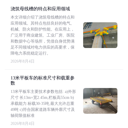
浇筑母线槽的特点和应用领域
本文详细介绍了浇筑母线槽的特点和
应用领域。其特点包括良好的电气、
机械、防火和防护性能。在应用上，
广泛用于商业建筑、工业厂房、医院
和数据中心等场所，凭借自身优势满
足不同领域对电力供应的高要求，保
障电力系统稳定运行。
2026年8月4日
13米平板车的标准尺寸和载重参
数
13米平板车主要技术参数包括: a)外形
尺寸:长13m×宽2.45m,栏板高55cm b)
承载能力:标载30-35吨,最大允许总重
49吨 c)符合国家道路车辆外廓尺寸及
轴荷限值标准
2026年8月4日