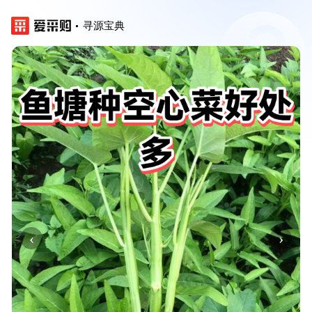
寻源宝典
‹
›