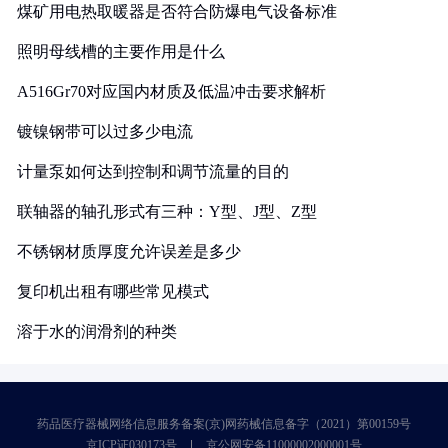
煤矿用电热取暖器是否符合防爆电气设备标准
照明母线槽的主要作用是什么
A516Gr70对应国内材质及低温冲击要求解析
镀镍钢带可以过多少电流
计量泵如何达到控制和调节流量的目的
联轴器的轴孔形式有三种：Y型、J型、Z型
不锈钢材质厚度允许误差是多少
复印机出租有哪些常见模式
溶于水的润滑剂的种类
药品医疗器械网络信息服务备案(京)网药械信息备字（2021）第00159号
京ICP证030173号
京公网安备11000002000001号