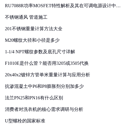
RU7088R功率MOSFET特性解析及其在可调电源设计中的
实践
不锈钢通风 管道施工
201不锈钢重量计算方法大全
M20螺纹大径和小径是多少
1-1/4 NPT螺纹参数及底孔尺寸详解
F1010E是什么管？能否用3205或3505代换
20x40x2镀锌方管单米重量计算与应用分析
抗渗混凝土中P6和P8膨胀剂分别加多少
法兰PN25和PN16有什么区别
消费者对洗衣机的核心需求调研与分析
U型螺栓的国家标准