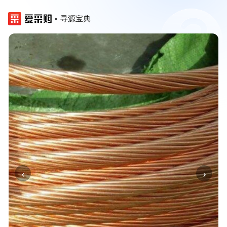
寻源宝典
‹
›