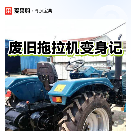
寻源宝典
‹
›