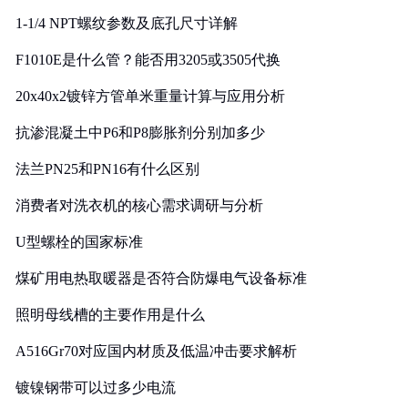
1-1/4 NPT螺纹参数及底孔尺寸详解
F1010E是什么管？能否用3205或3505代换
20x40x2镀锌方管单米重量计算与应用分析
抗渗混凝土中P6和P8膨胀剂分别加多少
法兰PN25和PN16有什么区别
消费者对洗衣机的核心需求调研与分析
U型螺栓的国家标准
煤矿用电热取暖器是否符合防爆电气设备标准
照明母线槽的主要作用是什么
A516Gr70对应国内材质及低温冲击要求解析
镀镍钢带可以过多少电流