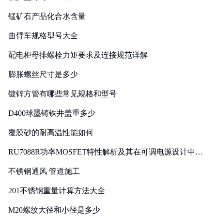
锰矿石产品化合水含量
曲臂车规格型号大全
配电柜母排螺栓力矩要求及连接规范详解
膨胀螺丝尺寸是多少
镀锌方管有哪些常见规格和型号
D400球墨铸铁井盖重多少
覆膜砂的耐高温性能如何
RU7088R功率MOSFET特性解析及其在可调电源设计中的
实践
不锈钢通风 管道施工
201不锈钢重量计算方法大全
M20螺纹大径和小径是多少