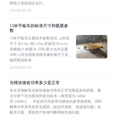
障电力系统稳定运行。
2026年8月4日
13米平板车的标准尺寸和载重参
数
13米平板车主要技术参数包括: a)外形
尺寸:长13m×宽2.45m,栏板高55cm b)
承载能力:标载30-35吨,最大允许总重
49吨 c)符合国家道路车辆外廓尺寸及
轴荷限值标准
2026年8月4日
光模块接收功率多少是正常
本文详细解答光模块接收功率的正常范围及影响因素，重
点分析千兆光模块的收光标准（典型值为-3dBm
至-24dBm），并提供不同速率光模块的参考值表格。同时
解释功率异常的常见原因（如光纤损耗、连接器问题）及
解决方案，帮助用户快速判断网络性能问题。