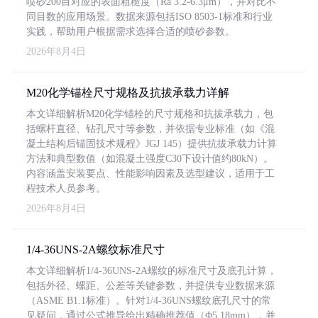
喷砂200目对应的表面粗糙度（Ra 3.2-6.3μm），并对比不
同目数的应用场景。数据来源包括ISO 8503-1标准和行业
实践，帮助用户根据需求选择合适的喷砂参数。
2026年8月4日
M20化学锚栓尺寸规格及抗拔承载力详解
本文详细解析M20化学锚栓的尺寸规格和抗拔承载力，包
括螺杆直径、钻孔尺寸等参数，并依据专业标准（如《混
凝土结构后锚固技术规程》JGJ 145）提供抗拔承载力计算
方法和典型数值（如混凝土强度C30下设计值约80kN）。
内容涵盖安装要点、性能影响因素及选型建议，适用于工
程技术人员参考。
2026年8月4日
1/4-36UNS-2A螺纹标准尺寸
本文详细解析1/4-36UNS-2A螺纹的标准尺寸及底孔计算，
包括外径、螺距、公差等关键参数，并提供专业数据来源
（ASME B1.1标准）。针对1/4-36UNS螺纹底孔尺寸的常
见疑问，通过公式推导给出精确推荐值（Φ5.18mm），并