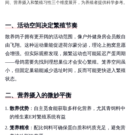
间、营养摄入和繁殖习性三个维度展开，为养殖者提供科学参考。
一、活动空间决定繁殖节奏
散养鸽子拥有更开阔的活动范围，像户外健身房会员般自
由飞翔。这种运动量能促进荷尔蒙分泌，理论上抱窝意愿
会增强。但实际观察发现，频繁运动也可能延迟产蛋周期
——母鸽需要先找到理想巢位才会安心繁殖。笼养空间虽
小，但固定巢箱能减少选址时间，反而可能更快进入繁殖
状态。
二、营养摄入的微妙平衡
散养优势
：自主觅食能获取多样化营养，尤其青饲料中
的维生素E对繁殖系统有益
笼养精准
：配比饲料可确保蛋白质和钙质充足，避免营