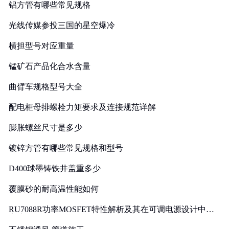
铝方管有哪些常见规格
光线传媒参投三国的星空爆冷
横担型号对应重量
锰矿石产品化合水含量
曲臂车规格型号大全
配电柜母排螺栓力矩要求及连接规范详解
膨胀螺丝尺寸是多少
镀锌方管有哪些常见规格和型号
D400球墨铸铁井盖重多少
覆膜砂的耐高温性能如何
RU7088R功率MOSFET特性解析及其在可调电源设计中的
实践