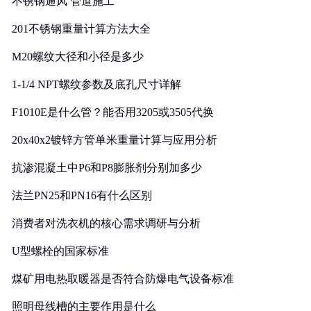
不锈钢通风 管道施工
201不锈钢重量计算方法大全
M20螺纹大径和小径是多少
1-1/4 NPT螺纹参数及底孔尺寸详解
F1010E是什么管？能否用3205或3505代换
20x40x2镀锌方管单米重量计算与应用分析
抗渗混凝土中P6和P8膨胀剂分别加多少
法兰PN25和PN16有什么区别
消费者对洗衣机的核心需求调研与分析
U型螺栓的国家标准
煤矿用电热取暖器是否符合防爆电气设备标准
照明母线槽的主要作用是什么