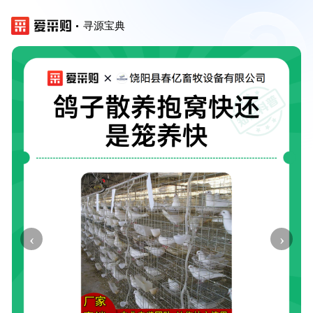
寻源宝典
‹
›