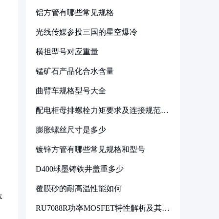
铝方管有哪些常见规格
光线传媒参投三国的星空爆冷
横担型号对应重量
锰矿石产品化合水含量
曲臂车规格型号大全
配电柜母排螺栓力矩要求及连接规范详
解
膨胀螺丝尺寸是多少
镀锌方管有哪些常见规格和型号
D400球墨铸铁井盖重多少
覆膜砂的耐高温性能如何
体
RU7088R功率MOSFET特性解析及其在
可调电源设计中的实践