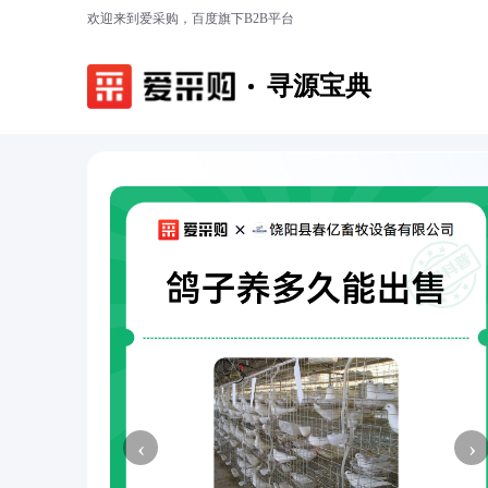
欢迎来到爱采购，百度旗下B2B平台
寻源宝典
‹
›