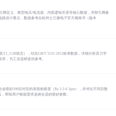
括各引脚定义、典型电压/电流值、内部逻辑关系等核心数据，并附引脚参
电路设计要点，数据参考自杭州士兰微电子官方规格书（版本
_1/2H状态），结合GB/T 5231-2012标准数据，详细分析其力学
差异，为工业选材提供参考。
砂200目对应的表面粗糙度（Ra 3.2-6.3μm），并对比不同目数
业实践，帮助用户根据需求选择合适的喷砂参数。