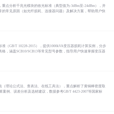
点分析千兆光模块的收光标准（典型值为-3dBm至-24dBm），并
常的常见原因（如光纤损耗、连接器问题）及解决方案，帮助用户快
/T 10228-2015），提供1000kVA变压器损耗计算实例，分步
，涵盖SCB10/SCB13等常见型号参数，指导用户快速掌握变压器
法（理论公式法、查表法、在线工具法），重点解析了黄铜棒密度取
计算案例、误差分析及选材建议，数据参考GB/T 4423-2007等国家标