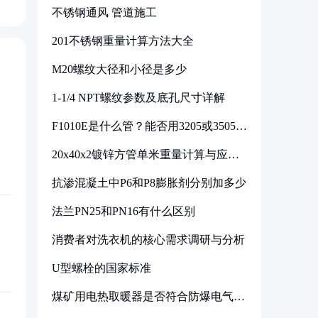
不锈钢通风 管道施工
201不锈钢重量计算方法大全
M20螺纹大径和小径是多少
1-1/4 NPT螺纹参数及底孔尺寸详解
F1010E是什么管？能否用3205或3505代
换
20x40x2镀锌方管单米重量计算与应用
分析
抗渗混凝土中P6和P8膨胀剂分别加多少
法兰PN25和PN16有什么区别
消费者对洗衣机的核心需求调研与分析
U型螺栓的国家标准
煤矿用电热取暖器是否符合防爆电气设
备标准