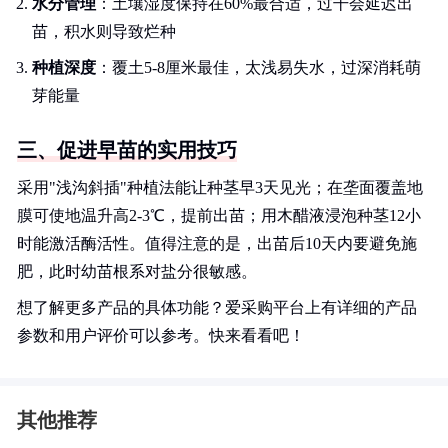
水分管理
：土壤湿度保持在60%最合适，过干会延迟出
苗，积水则导致烂种
种植深度
：覆土5-8厘米最佳，太浅易失水，过深消耗萌
芽能量
三、促进早苗的实用技巧
采用"浅沟斜插"种植法能让种茎早3天见光；在垄面覆盖地
膜可使地温升高2-3℃，提前出苗；用木醋液浸泡种茎12小
时能激活酶活性。值得注意的是，出苗后10天内要避免施
肥，此时幼苗根系对盐分很敏感。
想了解更多产品的具体功能？爱采购平台上有详细的产品
参数和用户评价可以参考。快来看看吧！
其他推荐