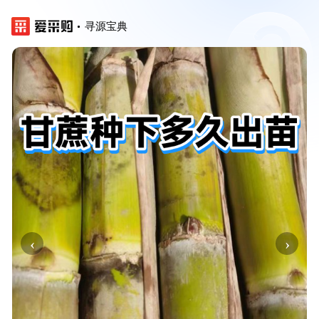
寻源宝典
‹
›