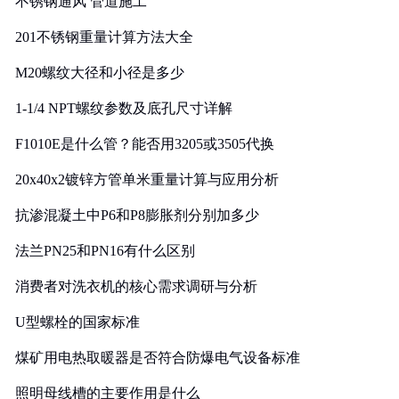
不锈钢通风 管道施工
201不锈钢重量计算方法大全
M20螺纹大径和小径是多少
1-1/4 NPT螺纹参数及底孔尺寸详解
F1010E是什么管？能否用3205或3505代换
20x40x2镀锌方管单米重量计算与应用分析
抗渗混凝土中P6和P8膨胀剂分别加多少
法兰PN25和PN16有什么区别
消费者对洗衣机的核心需求调研与分析
U型螺栓的国家标准
煤矿用电热取暖器是否符合防爆电气设备标准
照明母线槽的主要作用是什么