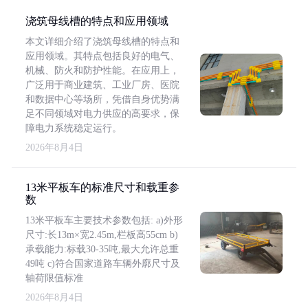
浇筑母线槽的特点和应用领域
本文详细介绍了浇筑母线槽的特点和
应用领域。其特点包括良好的电气、
机械、防火和防护性能。在应用上，
广泛用于商业建筑、工业厂房、医院
和数据中心等场所，凭借自身优势满
足不同领域对电力供应的高要求，保
障电力系统稳定运行。
2026年8月4日
13米平板车的标准尺寸和载重参
数
13米平板车主要技术参数包括: a)外形
尺寸:长13m×宽2.45m,栏板高55cm b)
承载能力:标载30-35吨,最大允许总重
49吨 c)符合国家道路车辆外廓尺寸及
轴荷限值标准
2026年8月4日