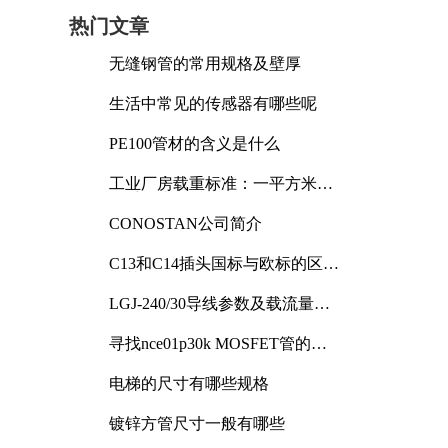
热门文章
无缝钢管的常用规格及壁厚
生活中常见的传感器有哪些呢
PE100管材的含义是什么
工业厂房载重标准：一平方米能
承受多少公斤
CONOSTAN公司简介
C13和C14插头国标与欧标的区别
及其标准解析
LGJ-240/30导线参数及载流量解
析
寻找nce01p30k MOSFET管的合
适替代型号
电梯的尺寸有哪些规格
镀锌方管尺寸一般有哪些