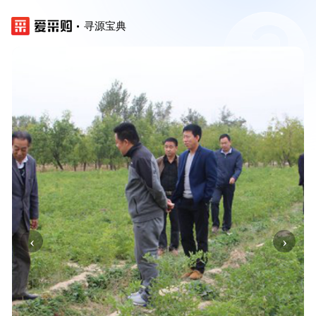
寻源宝典
‹
›