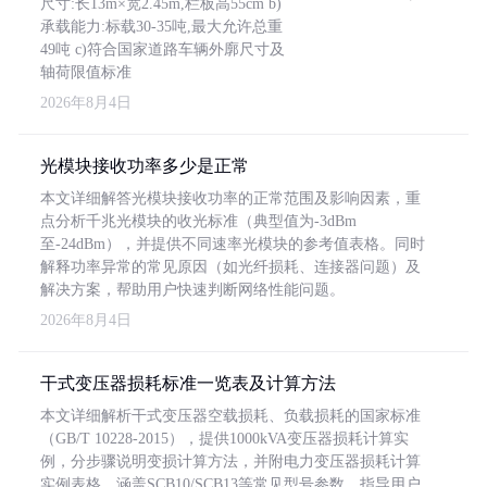
尺寸:长13m×宽2.45m,栏板高55cm b)
承载能力:标载30-35吨,最大允许总重
49吨 c)符合国家道路车辆外廓尺寸及
轴荷限值标准
2026年8月4日
光模块接收功率多少是正常
本文详细解答光模块接收功率的正常范围及影响因素，重
点分析千兆光模块的收光标准（典型值为-3dBm
至-24dBm），并提供不同速率光模块的参考值表格。同时
解释功率异常的常见原因（如光纤损耗、连接器问题）及
解决方案，帮助用户快速判断网络性能问题。
2026年8月4日
干式变压器损耗标准一览表及计算方法
本文详细解析干式变压器空载损耗、负载损耗的国家标准
（GB/T 10228-2015），提供1000kVA变压器损耗计算实
例，分步骤说明变损计算方法，并附电力变压器损耗计算
实例表格，涵盖SCB10/SCB13等常见型号参数，指导用户