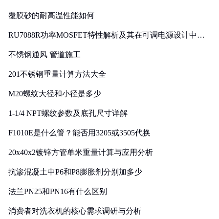
覆膜砂的耐高温性能如何
RU7088R功率MOSFET特性解析及其在可调电源设计中的
实践
不锈钢通风 管道施工
201不锈钢重量计算方法大全
M20螺纹大径和小径是多少
1-1/4 NPT螺纹参数及底孔尺寸详解
F1010E是什么管？能否用3205或3505代换
20x40x2镀锌方管单米重量计算与应用分析
抗渗混凝土中P6和P8膨胀剂分别加多少
法兰PN25和PN16有什么区别
消费者对洗衣机的核心需求调研与分析