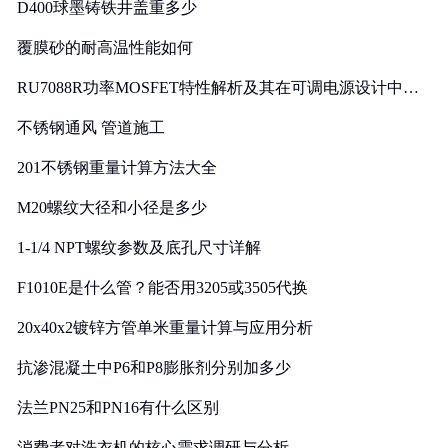
D400球墨铸铁井盖重多少
覆膜砂的耐高温性能如何
RU7088R功率MOSFET特性解析及其在可调电源设计中的
实践
不锈钢通风 管道施工
201不锈钢重量计算方法大全
M20螺纹大径和小径是多少
1-1/4 NPT螺纹参数及底孔尺寸详解
F1010E是什么管？能否用3205或3505代换
20x40x2镀锌方管单米重量计算与应用分析
抗渗混凝土中P6和P8膨胀剂分别加多少
法兰PN25和PN16有什么区别
消费者对洗衣机的核心需求调研与分析