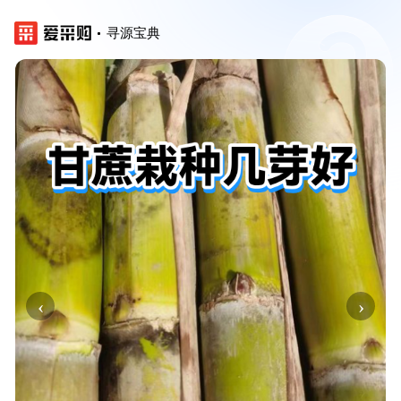
寻源宝典
‹
›