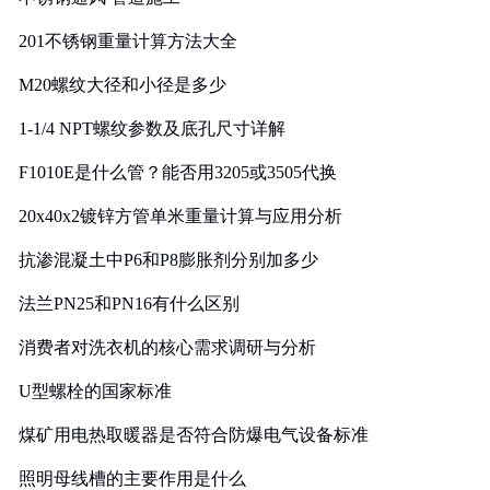
201不锈钢重量计算方法大全
M20螺纹大径和小径是多少
1-1/4 NPT螺纹参数及底孔尺寸详解
F1010E是什么管？能否用3205或3505代换
20x40x2镀锌方管单米重量计算与应用分析
抗渗混凝土中P6和P8膨胀剂分别加多少
法兰PN25和PN16有什么区别
消费者对洗衣机的核心需求调研与分析
U型螺栓的国家标准
煤矿用电热取暖器是否符合防爆电气设备标准
照明母线槽的主要作用是什么