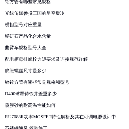
铝方管有哪些常见规格
光线传媒参投三国的星空爆冷
横担型号对应重量
锰矿石产品化合水含量
曲臂车规格型号大全
配电柜母排螺栓力矩要求及连接规范详解
膨胀螺丝尺寸是多少
镀锌方管有哪些常见规格和型号
D400球墨铸铁井盖重多少
覆膜砂的耐高温性能如何
RU7088R功率MOSFET特性解析及其在可调电源设计中的
实践
不锈钢通风 管道施工