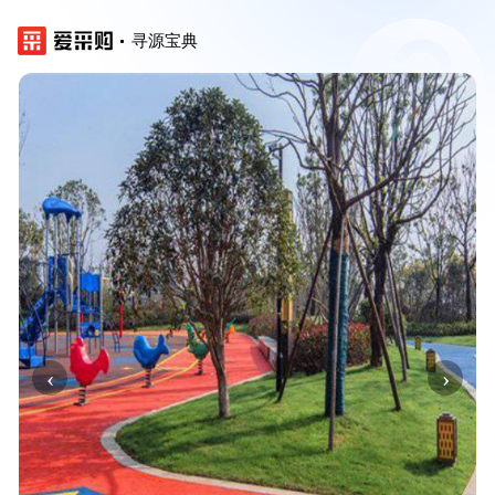
寻源宝典
‹
›