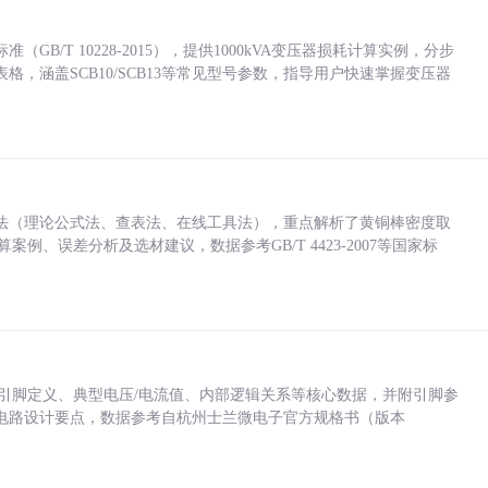
/T 10228-2015），提供1000kVA变压器损耗计算实例，分步
，涵盖SCB10/SCB13等常见型号参数，指导用户快速掌握变压器
法（理论公式法、查表法、在线工具法），重点解析了黄铜棒密度取
计算案例、误差分析及选材建议，数据参考GB/T 4423-2007等国家标
括各引脚定义、典型电压/电流值、内部逻辑关系等核心数据，并附引脚参
电路设计要点，数据参考自杭州士兰微电子官方规格书（版本