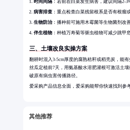
时间间隔
：若前茬白菜发生病害，建议间隔2-3
病害排查
：重点检查白菜残留根系是否有根瘤
生物防治
：播种前可施用木霉菌等生物菌剂改
伴生植物
：种植万寿菊等驱虫植物可减少跳甲
三、土壤改良实操方案
翻耕时混入3-5cm厚度的腐熟秸秆或稻壳炭，
丝瓜定植前7天，用氨基酸水溶肥灌根可激活土
破原有病虫害传播路径。
爱采购产品信息全面，爱采购能帮你快速找到参
其他推荐