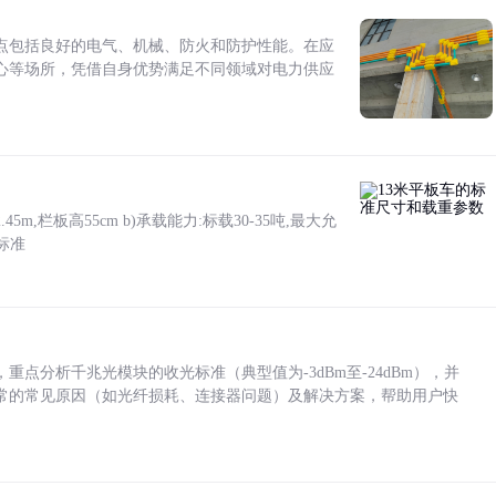
点包括良好的电气、机械、防火和防护性能。在应
心等场所，凭借自身优势满足不同领域对电力供应
5m,栏板高55cm b)承载能力:标载30-35吨,最大允
标准
点分析千兆光模块的收光标准（典型值为-3dBm至-24dBm），并
常的常见原因（如光纤损耗、连接器问题）及解决方案，帮助用户快