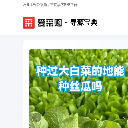
欢迎来到爱采购，百度旗下B2B平台
寻源宝典
‹
›