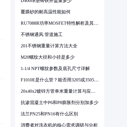
D400球墨铸铁井盖重多少
覆膜砂的耐高温性能如何
RU7088R功率MOSFET特性解析及其在
可调电源设计中的实践
不锈钢通风 管道施工
201不锈钢重量计算方法大全
M20螺纹大径和小径是多少
1-1/4 NPT螺纹参数及底孔尺寸详解
F1010E是什么管？能否用3205或3505代
换
20x40x2镀锌方管单米重量计算与应用
分析
抗渗混凝土中P6和P8膨胀剂分别加多少
法兰PN25和PN16有什么区别
消费者对洗衣机的核心需求调研与分析