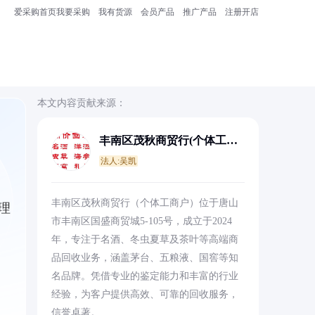
爱采购首页
我要采购
我有货源
会员产品
推广产品
注册开店
本文内容贡献来源：
丰南区茂秋商贸行(个体工商
户)
法人:吴凯
丰南区茂秋商贸行（个体工商户）位于唐山
理
市丰南区国盛商贸城5-105号，成立于2024
年，专注于名酒、冬虫夏草及茶叶等高端商
品回收业务，涵盖茅台、五粮液、国窖等知
名品牌。凭借专业的鉴定能力和丰富的行业
经验，为客户提供高效、可靠的回收服务，
信誉卓著。