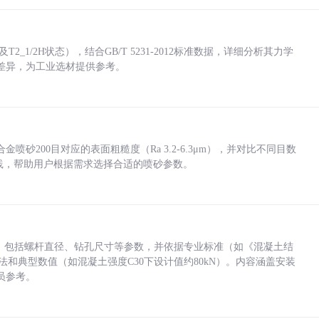
_1/2H状态），结合GB/T 5231-2012标准数据，详细分析其力学
差异，为工业选材提供参考。
砂200目对应的表面粗糙度（Ra 3.2-6.3μm），并对比不同目数
业实践，帮助用户根据需求选择合适的喷砂参数。
力，包括螺杆直径、钻孔尺寸等参数，并依据专业标准（如《混凝土结
方法和典型数值（如混凝土强度C30下设计值约80kN）。内容涵盖安装
员参考。