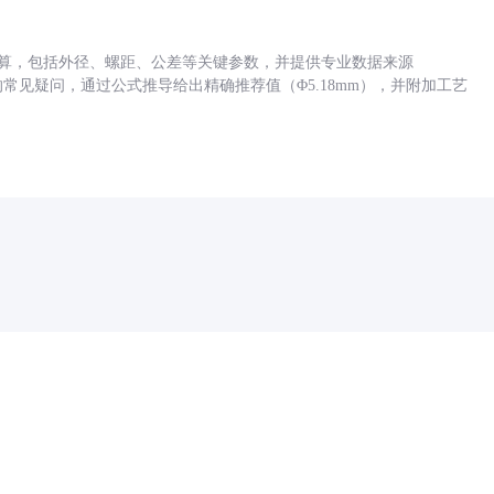
底孔计算，包括外径、螺距、公差等关键参数，并提供专业数据来源
孔尺寸的常见疑问，通过公式推导给出精确推荐值（Φ5.18mm），并附加工艺
药品医疗器械网络信息服务备案(京)网药械信息备字（2021）第00159号
京ICP证030173号
京公网安备11000002000001号