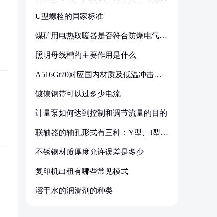
U型螺栓的国家标准
煤矿用电热取暖器是否符合防爆电气设
备标准
照明母线槽的主要作用是什么
A516Gr70对应国内材质及低温冲击要
求解析
镀镍钢带可以过多少电流
计量泵如何达到控制和调节流量的目的
联轴器的轴孔形式有三种：Y型、J型、
Z型
不锈钢材质厚度允许误差是多少
复印机出租有哪些常见模式
溶于水的润滑剂的种类