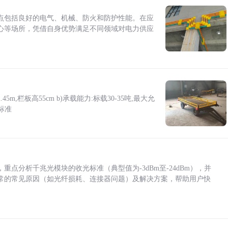
点包括良好的电气、机械、防火和防护性能。在应
心等场所，凭借自身优势满足不同领域对电力供应
5m,栏板高55cm b)承载能力:标载30-35吨,最大允
标准
点分析千兆光模块的收光标准（典型值为-3dBm至-24dBm），并
常的常见原因（如光纤损耗、连接器问题）及解决方案，帮助用户快