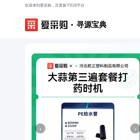
欢迎来到爱采购，百度旗下B2B平台
寻源宝典
‹
›