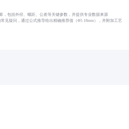
底孔计算，包括外径、螺距、公差等关键参数，并提供专业数据来源
孔尺寸的常见疑问，通过公式推导给出精确推荐值（Φ5.18mm），并附加工艺
药品医疗器械网络信息服务备案(京)网药械信息备字（2021）第00159号
京ICP证030173号
京公网安备11000002000001号