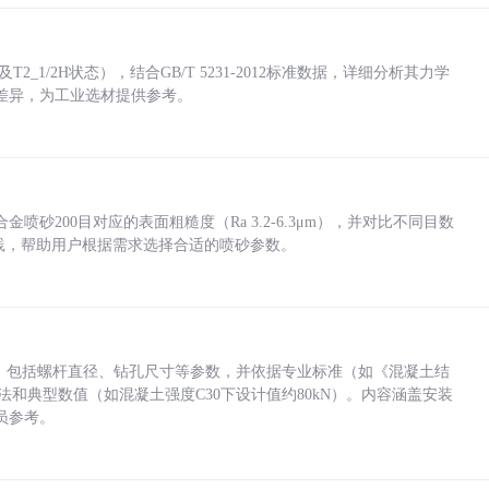
_1/2H状态），结合GB/T 5231-2012标准数据，详细分析其力学
差异，为工业选材提供参考。
砂200目对应的表面粗糙度（Ra 3.2-6.3μm），并对比不同目数
业实践，帮助用户根据需求选择合适的喷砂参数。
力，包括螺杆直径、钻孔尺寸等参数，并依据专业标准（如《混凝土结
方法和典型数值（如混凝土强度C30下设计值约80kN）。内容涵盖安装
员参考。