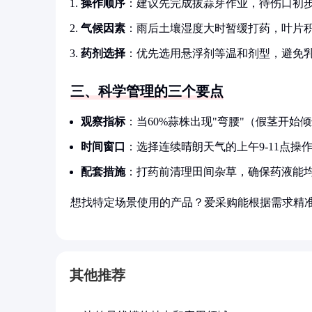
操作顺序
：建议先完成拔蒜芽作业，待伤口初步
气候因素
：雨后土壤湿度大时暂缓打药，叶片
药剂选择
：优先选用悬浮剂等温和剂型，避免
三、科学管理的三个要点
观察指标
：当60%蒜株出现"弯腰"（假茎开
时间窗口
：选择连续晴朗天气的上午9-11点
配套措施
：打药前清理田间杂草，确保药液能
想找特定场景使用的产品？爱采购能根据需求精
其他推荐