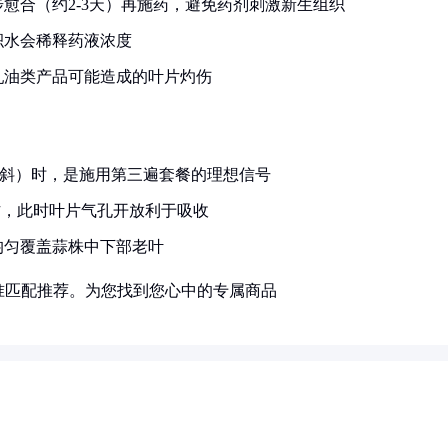
愈合（约2-3天）再施药，避免药剂刺激新生组织
积水会稀释药液浓度
乳油类产品可能造成的叶片灼伤
始倾斜）时，是施用第三遍套餐的理想信号
操作，此时叶片气孔开放利于吸收
均匀覆盖蒜株中下部老叶
准匹配推荐。为您找到您心中的专属商品