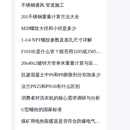
不锈钢通风 管道施工
201不锈钢重量计算方法大全
M20螺纹大径和小径是多少
1-1/4 NPT螺纹参数及底孔尺寸详解
F1010E是什么管？能否用3205或3505代
换
20x40x2镀锌方管单米重量计算与应用
分析
抗渗混凝土中P6和P8膨胀剂分别加多少
法兰PN25和PN16有什么区别
消费者对洗衣机的核心需求调研与分析
U型螺栓的国家标准
煤矿用电热取暖器是否符合防爆电气设
备标准