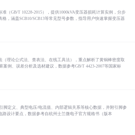
/T 10228-2015），提供1000kVA变压器损耗计算实例，分步
，涵盖SCB10/SCB13等常见型号参数，指导用户快速掌握变压器
法（理论公式法、查表法、在线工具法），重点解析了黄铜棒密度取
计算案例、误差分析及选材建议，数据参考GB/T 4423-2007等国家标
括各引脚定义、典型电压/电流值、内部逻辑关系等核心数据，并附引脚参
电路设计要点，数据参考自杭州士兰微电子官方规格书（版本