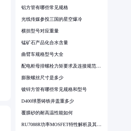
铝方管有哪些常见规格
光线传媒参投三国的星空爆冷
横担型号对应重量
锰矿石产品化合水含量
曲臂车规格型号大全
配电柜母排螺栓力矩要求及连接规范详
解
膨胀螺丝尺寸是多少
镀锌方管有哪些常见规格和型号
D400球墨铸铁井盖重多少
覆膜砂的耐高温性能如何
RU7088R功率MOSFET特性解析及其在
可调电源设计中的实践