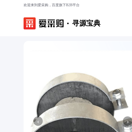
欢迎来到爱采购，百度旗下B2B平台
寻源宝典
‹
›