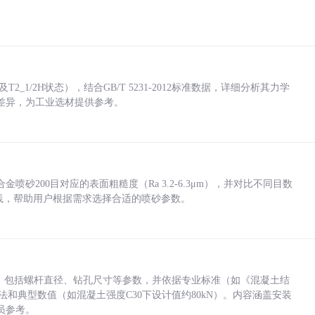
_1/2H状态），结合GB/T 5231-2012标准数据，详细分析其力学
差异，为工业选材提供参考。
砂200目对应的表面粗糙度（Ra 3.2-6.3μm），并对比不同目数
业实践，帮助用户根据需求选择合适的喷砂参数。
力，包括螺杆直径、钻孔尺寸等参数，并依据专业标准（如《混凝土结
方法和典型数值（如混凝土强度C30下设计值约80kN）。内容涵盖安装
员参考。