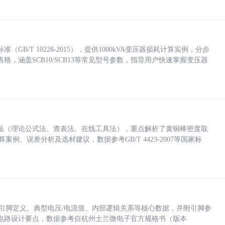
/T 10228-2015），提供1000kVA变压器损耗计算实例，分步
，涵盖SCB10/SCB13等常见型号参数，指导用户快速掌握变压器
法（理论公式法、查表法、在线工具法），重点解析了黄铜棒密度取
计算案例、误差分析及选材建议，数据参考GB/T 4423-2007等国家标
括各引脚定义、典型电压/电流值、内部逻辑关系等核心数据，并附引脚参
电路设计要点，数据参考自杭州士兰微电子官方规格书（版本