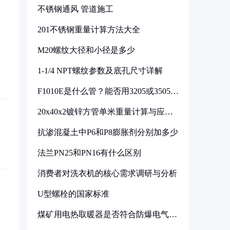
不锈钢通风 管道施工
201不锈钢重量计算方法大全
M20螺纹大径和小径是多少
1-1/4 NPT螺纹参数及底孔尺寸详解
F1010E是什么管？能否用3205或3505代
换
20x40x2镀锌方管单米重量计算与应用
分析
抗渗混凝土中P6和P8膨胀剂分别加多少
法兰PN25和PN16有什么区别
消费者对洗衣机的核心需求调研与分析
U型螺栓的国家标准
煤矿用电热取暖器是否符合防爆电气设
备标准