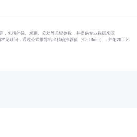
底孔计算，包括外径、螺距、公差等关键参数，并提供专业数据来源
孔尺寸的常见疑问，通过公式推导给出精确推荐值（Φ5.18mm），并附加工艺
药品医疗器械网络信息服务备案(京)网药械信息备字（2021）第00159号