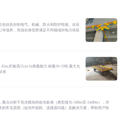
点包括良好的电气、机械、防火和防护性能。在应
心等场所，凭借自身优势满足不同领域对电力供应
5m,栏板高55cm b)承载能力:标载30-35吨,最大允
标准
点分析千兆光模块的收光标准（典型值为-3dBm至-24dBm），并
常的常见原因（如光纤损耗、连接器问题）及解决方案，帮助用户快