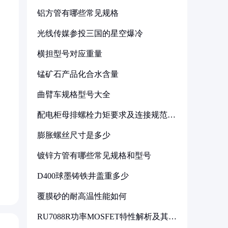
铝方管有哪些常见规格
光线传媒参投三国的星空爆冷
横担型号对应重量
锰矿石产品化合水含量
曲臂车规格型号大全
配电柜母排螺栓力矩要求及连接规范详
解
膨胀螺丝尺寸是多少
镀锌方管有哪些常见规格和型号
D400球墨铸铁井盖重多少
覆膜砂的耐高温性能如何
RU7088R功率MOSFET特性解析及其在
可调电源设计中的实践