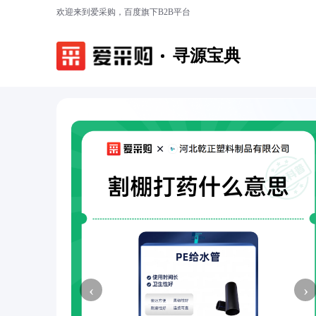
欢迎来到爱采购，百度旗下B2B平台
寻源宝典
‹
›