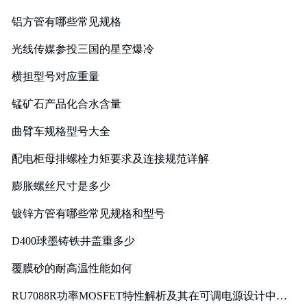
铝方管有哪些常见规格
光线传媒参投三国的星空爆冷
横担型号对应重量
锰矿石产品化合水含量
曲臂车规格型号大全
配电柜母排螺栓力矩要求及连接规范详解
膨胀螺丝尺寸是多少
镀锌方管有哪些常见规格和型号
D400球墨铸铁井盖重多少
覆膜砂的耐高温性能如何
RU7088R功率MOSFET特性解析及其在可调电源设计中的
实践