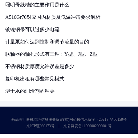
照明母线槽的主要作用是什么
A516Gr70对应国内材质及低温冲击要求解析
镀镍钢带可以过多少电流
计量泵如何达到控制和调节流量的目的
联轴器的轴孔形式有三种：Y型、J型、Z型
不锈钢材质厚度允许误差是多少
复印机出租有哪些常见模式
溶于水的润滑剂的种类
药品医疗器械网络信息服务备案(京)网药械信息备字（2021）第00159号
京ICP证030173号
京公网安备11000002000001号