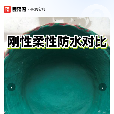
寻源宝典
‹
›