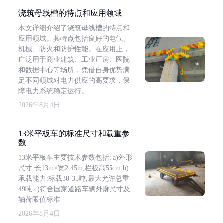
浇筑母线槽的特点和应用领域
本文详细介绍了浇筑母线槽的特点和
应用领域。其特点包括良好的电气、
机械、防火和防护性能。在应用上，
广泛用于商业建筑、工业厂房、医院
和数据中心等场所，凭借自身优势满
足不同领域对电力供应的高要求，保
障电力系统稳定运行。
2026年8月4日
13米平板车的标准尺寸和载重参
数
13米平板车主要技术参数包括: a)外形
尺寸:长13m×宽2.45m,栏板高55cm b)
承载能力:标载30-35吨,最大允许总重
49吨 c)符合国家道路车辆外廓尺寸及
轴荷限值标准
2026年8月4日