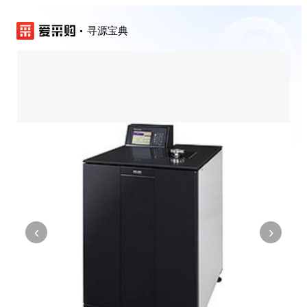
寻源宝典
‹
›