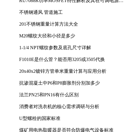
RU7088R功率MOSFET特性解析及其在可调电源设
计中的实践
不锈钢通风 管道施工
201不锈钢重量计算方法大全
M20螺纹大径和小径是多少
1-1/4 NPT螺纹参数及底孔尺寸详解
F1010E是什么管？能否用3205或3505代换
20x40x2镀锌方管单米重量计算与应用分析
抗渗混凝土中P6和P8膨胀剂分别加多少
法兰PN25和PN16有什么区别
消费者对洗衣机的核心需求调研与分析
U型螺栓的国家标准
煤矿用电热取暖器是否符合防爆电气设备标准