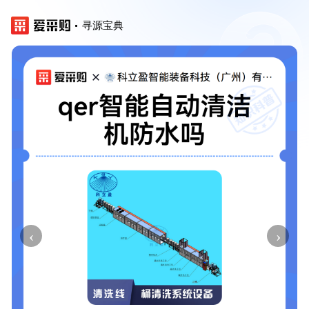
寻源宝典
‹
›