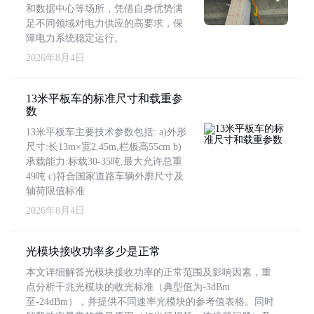
和数据中心等场所，凭借自身优势满
足不同领域对电力供应的高要求，保
障电力系统稳定运行。
2026年8月4日
13米平板车的标准尺寸和载重参
数
13米平板车主要技术参数包括: a)外形
尺寸:长13m×宽2.45m,栏板高55cm b)
承载能力:标载30-35吨,最大允许总重
49吨 c)符合国家道路车辆外廓尺寸及
轴荷限值标准
2026年8月4日
光模块接收功率多少是正常
本文详细解答光模块接收功率的正常范围及影响因素，重
点分析千兆光模块的收光标准（典型值为-3dBm
至-24dBm），并提供不同速率光模块的参考值表格。同时