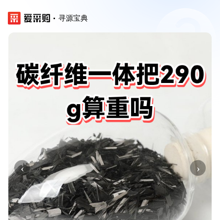
寻源宝典
‹
›