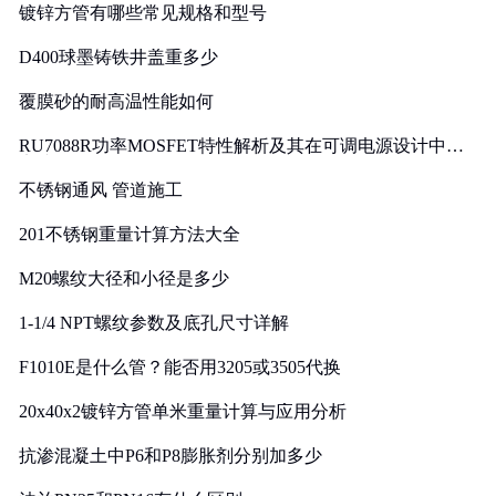
镀锌方管有哪些常见规格和型号
D400球墨铸铁井盖重多少
覆膜砂的耐高温性能如何
RU7088R功率MOSFET特性解析及其在可调电源设计中的
实践
不锈钢通风 管道施工
201不锈钢重量计算方法大全
M20螺纹大径和小径是多少
1-1/4 NPT螺纹参数及底孔尺寸详解
F1010E是什么管？能否用3205或3505代换
20x40x2镀锌方管单米重量计算与应用分析
抗渗混凝土中P6和P8膨胀剂分别加多少