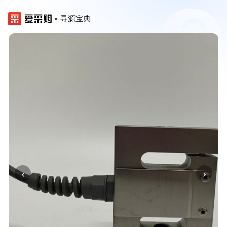
寻源宝典
‹
›