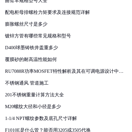
曲臂车规格型号大全
配电柜母排螺栓力矩要求及连接规范详解
膨胀螺丝尺寸是多少
镀锌方管有哪些常见规格和型号
D400球墨铸铁井盖重多少
覆膜砂的耐高温性能如何
RU7088R功率MOSFET特性解析及其在可调电源设计中的
实践
不锈钢通风 管道施工
201不锈钢重量计算方法大全
M20螺纹大径和小径是多少
1-1/4 NPT螺纹参数及底孔尺寸详解
F1010E是什么管？能否用3205或3505代换