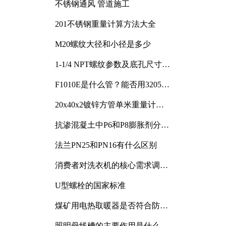
不锈钢通风 管道施工
201不锈钢重量计算方法大全
M20螺纹大径和小径是多少
1-1/4 NPT螺纹参数及底孔尺寸详
解
F1010E是什么管？能否用3205或
3505代换
20x40x2镀锌方管单米重量计算
与应用分析
抗渗混凝土中P6和P8膨胀剂分别
加多少
法兰PN25和PN16有什么区别
消费者对洗衣机的核心需求调研
与分析
U型螺栓的国家标准
煤矿用电热取暖器是否符合防爆
电气设备标准
照明母线槽的主要作用是什么