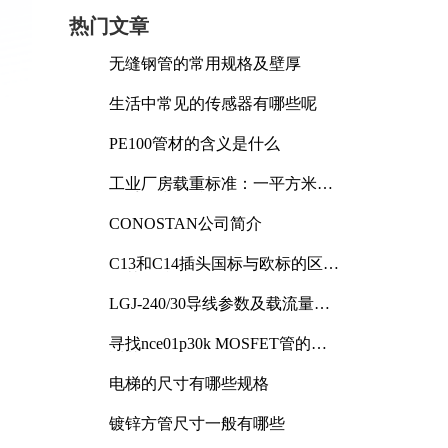
热门文章
无缝钢管的常用规格及壁厚
生活中常见的传感器有哪些呢
PE100管材的含义是什么
工业厂房载重标准：一平方米能
承受多少公斤
CONOSTAN公司简介
C13和C14插头国标与欧标的区别
及其标准解析
LGJ-240/30导线参数及载流量解
析
寻找nce01p30k MOSFET管的合
适替代型号
电梯的尺寸有哪些规格
镀锌方管尺寸一般有哪些