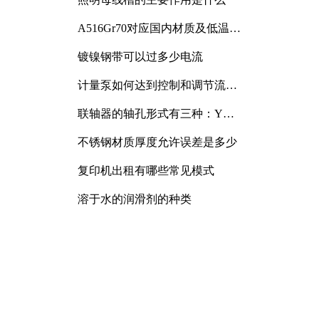
A516Gr70对应国内材质及低温冲
击要求解析
镀镍钢带可以过多少电流
计量泵如何达到控制和调节流量
的目的
联轴器的轴孔形式有三种：Y
型、J型、Z型
不锈钢材质厚度允许误差是多少
复印机出租有哪些常见模式
溶于水的润滑剂的种类