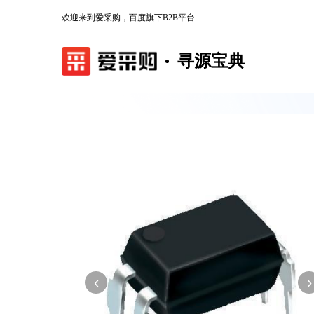
欢迎来到爱采购，百度旗下B2B平台
寻源宝典
‹
›