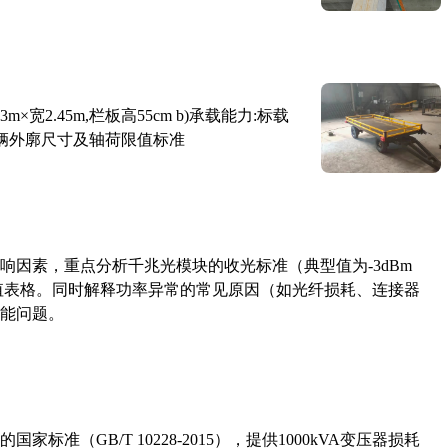
×宽2.45m,栏板高55cm b)承载能力:标载
路车辆外廓尺寸及轴荷限值标准
响因素，重点分析千兆光模块的收光标准（典型值为-3dBm
考值表格。同时解释功率异常的常见原因（如光纤损耗、连接器
能问题。
准（GB/T 10228-2015），提供1000kVA变压器损耗