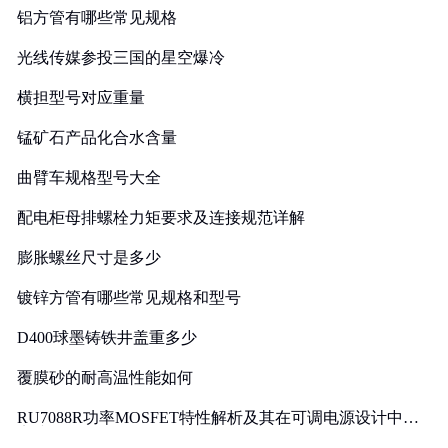
铝方管有哪些常见规格
光线传媒参投三国的星空爆冷
横担型号对应重量
锰矿石产品化合水含量
曲臂车规格型号大全
配电柜母排螺栓力矩要求及连接规范详解
膨胀螺丝尺寸是多少
镀锌方管有哪些常见规格和型号
D400球墨铸铁井盖重多少
覆膜砂的耐高温性能如何
RU7088R功率MOSFET特性解析及其在可调电源设计中的
实践