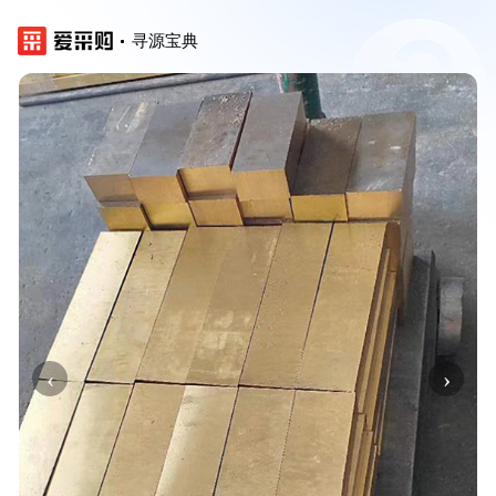
寻源宝典
‹
›