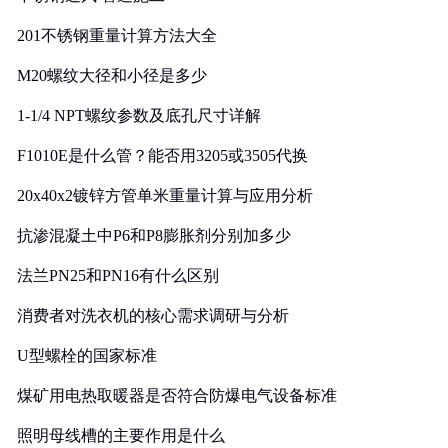
201不锈钢重量计算方法大全
M20螺纹大径和小径是多少
1-1/4 NPT螺纹参数及底孔尺寸详解
F1010E是什么管？能否用3205或3505代换
20x40x2镀锌方管单米重量计算与应用分析
抗渗混凝土中P6和P8膨胀剂分别加多少
法兰PN25和PN16有什么区别
消费者对洗衣机的核心需求调研与分析
U型螺栓的国家标准
煤矿用电热取暖器是否符合防爆电气设备标准
照明母线槽的主要作用是什么