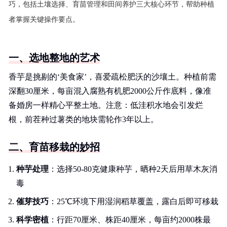
巧，包括土壤选择、育苗管理和田间养护三大核心环节，帮助种植
者掌握关键操作要点。
一、选地整地的艺术
香芋是挑剔的‘美食家’，喜爱疏松肥沃的沙壤土。种植前需
深翻30厘米，每亩混入腐熟有机肥2000公斤作底料，像准
备婚房一样精心平整土地。注意：低洼积水地会引发烂
根，前茬种过薯类的地块需轮作3年以上。
二、育苗移栽的妙招
种芋处理
：选择50-80克健康种芋，晒种2天后用草木灰消
毒
催芽技巧
：25℃环境下用湿润稻草覆盖，露白后即可移栽
科学密植
：行距70厘米、株距40厘米，每亩约2000株最