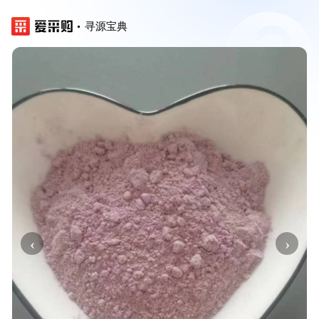
寻源宝典
‹
›