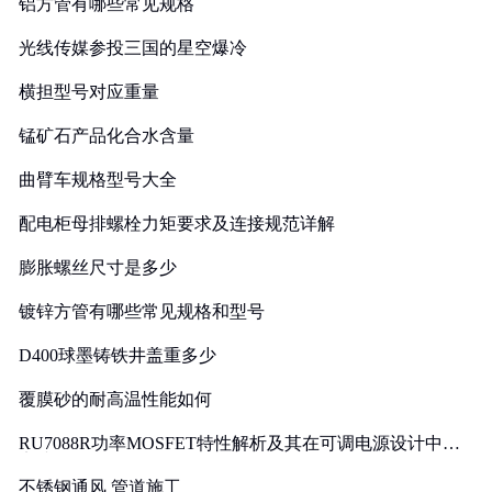
铝方管有哪些常见规格
光线传媒参投三国的星空爆冷
横担型号对应重量
锰矿石产品化合水含量
曲臂车规格型号大全
配电柜母排螺栓力矩要求及连接规范详解
膨胀螺丝尺寸是多少
镀锌方管有哪些常见规格和型号
D400球墨铸铁井盖重多少
覆膜砂的耐高温性能如何
RU7088R功率MOSFET特性解析及其在可调电源设计中的
实践
不锈钢通风 管道施工