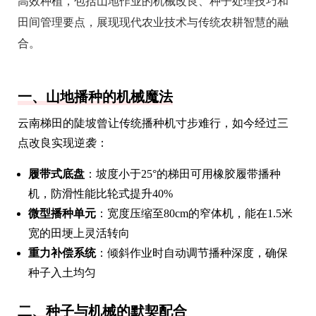
高效种植，包括山地作业的机械改良、种子处理技巧和
田间管理要点，展现现代农业技术与传统农耕智慧的融
合。
一、山地播种的机械魔法
云南梯田的陡坡曾让传统播种机寸步难行，如今经过三
点改良实现逆袭：
履带式底盘
：坡度小于25°的梯田可用橡胶履带播种
机，防滑性能比轮式提升40%
微型播种单元
：宽度压缩至80cm的窄体机，能在1.5米
宽的田埂上灵活转向
重力补偿系统
：倾斜作业时自动调节播种深度，确保
种子入土均匀
二、种子与机械的默契配合