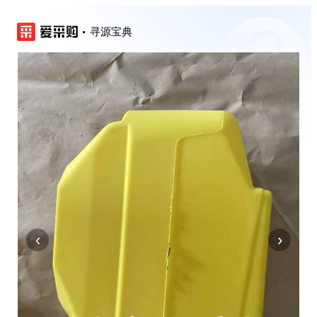
寻源宝典
‹
›