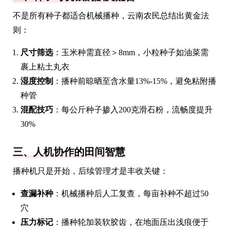
不是所有种子都适合机械播种，云南农民总结出黄金法
则：
尺寸筛选
：玉米种需直径＞8mm，小粒种子如油菜需
裹上粘土丸衣
湿度控制
：播种前晾晒至含水量13%-15%，避免粘附播
种管
混配技巧
：每公斤种子掺入200克滑石粉，流畅度提升
30%
三、人机协作的田间智慧
播种机只是开始，后续管理才是丰收关键：
查漏补种
：机械播种后人工复查，每亩补种不超过50
穴
压力标记
：播种轮加装软胶齿，在地面压出浅痕便于