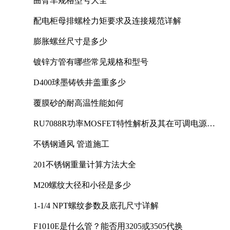
曲臂车规格型号大全
配电柜母排螺栓力矩要求及连接规范详解
膨胀螺丝尺寸是多少
镀锌方管有哪些常见规格和型号
D400球墨铸铁井盖重多少
覆膜砂的耐高温性能如何
RU7088R功率MOSFET特性解析及其在可调电源设
计中的实践
不锈钢通风 管道施工
201不锈钢重量计算方法大全
M20螺纹大径和小径是多少
1-1/4 NPT螺纹参数及底孔尺寸详解
F1010E是什么管？能否用3205或3505代换