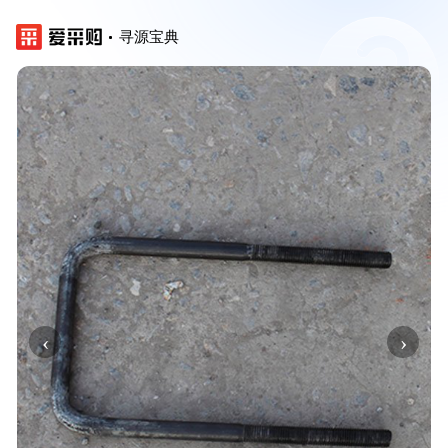
寻源宝典
‹
›