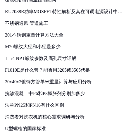
RU7088R功率MOSFET特性解析及其在可调电源设计中的
实践
不锈钢通风 管道施工
201不锈钢重量计算方法大全
M20螺纹大径和小径是多少
1-1/4 NPT螺纹参数及底孔尺寸详解
F1010E是什么管？能否用3205或3505代换
20x40x2镀锌方管单米重量计算与应用分析
抗渗混凝土中P6和P8膨胀剂分别加多少
法兰PN25和PN16有什么区别
消费者对洗衣机的核心需求调研与分析
U型螺栓的国家标准