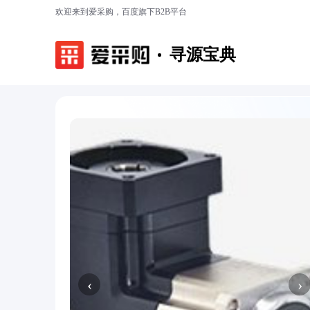
欢迎来到爱采购，百度旗下B2B平台
寻源宝典
‹
›