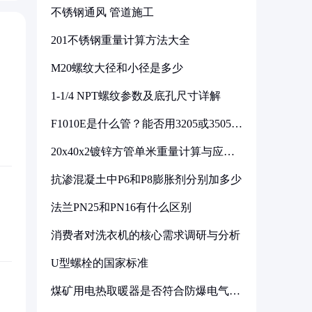
不锈钢通风 管道施工
201不锈钢重量计算方法大全
M20螺纹大径和小径是多少
1-1/4 NPT螺纹参数及底孔尺寸详解
F1010E是什么管？能否用3205或3505代
换
20x40x2镀锌方管单米重量计算与应用
分析
抗渗混凝土中P6和P8膨胀剂分别加多少
法兰PN25和PN16有什么区别
消费者对洗衣机的核心需求调研与分析
U型螺栓的国家标准
煤矿用电热取暖器是否符合防爆电气设
备标准