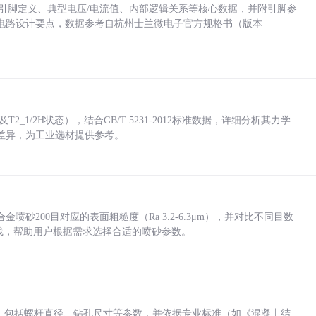
括各引脚定义、典型电压/电流值、内部逻辑关系等核心数据，并附引脚参
电路设计要点，数据参考自杭州士兰微电子官方规格书（版本
_1/2H状态），结合GB/T 5231-2012标准数据，详细分析其力学
差异，为工业选材提供参考。
砂200目对应的表面粗糙度（Ra 3.2-6.3μm），并对比不同目数
业实践，帮助用户根据需求选择合适的喷砂参数。
力，包括螺杆直径、钻孔尺寸等参数，并依据专业标准（如《混凝土结