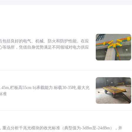
点包括良好的电气、机械、防火和防护性能。在应
心等场所，凭借自身优势满足不同领域对电力供应
5m,栏板高55cm b)承载能力:标载30-35吨,最大允
标准
点分析千兆光模块的收光标准（典型值为-3dBm至-24dBm），并