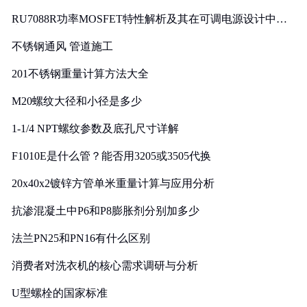
RU7088R功率MOSFET特性解析及其在可调电源设计中的
实践
不锈钢通风 管道施工
201不锈钢重量计算方法大全
M20螺纹大径和小径是多少
1-1/4 NPT螺纹参数及底孔尺寸详解
F1010E是什么管？能否用3205或3505代换
20x40x2镀锌方管单米重量计算与应用分析
抗渗混凝土中P6和P8膨胀剂分别加多少
法兰PN25和PN16有什么区别
消费者对洗衣机的核心需求调研与分析
U型螺栓的国家标准