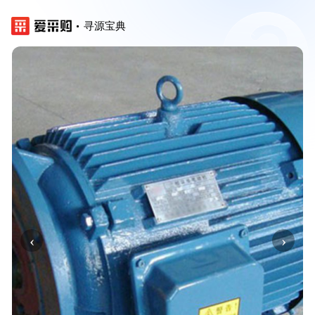
寻源宝典
‹
›