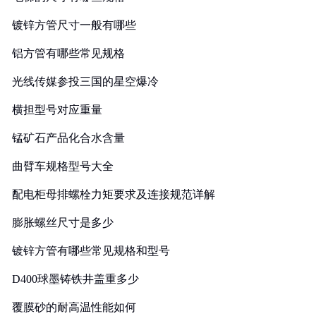
镀锌方管尺寸一般有哪些
铝方管有哪些常见规格
光线传媒参投三国的星空爆冷
横担型号对应重量
锰矿石产品化合水含量
曲臂车规格型号大全
配电柜母排螺栓力矩要求及连接规范详解
膨胀螺丝尺寸是多少
镀锌方管有哪些常见规格和型号
D400球墨铸铁井盖重多少
覆膜砂的耐高温性能如何