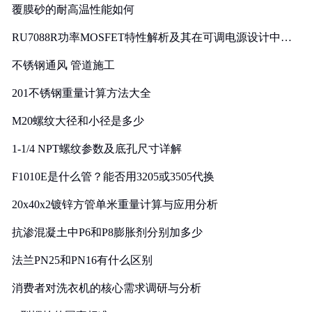
覆膜砂的耐高温性能如何
RU7088R功率MOSFET特性解析及其在可调电源设计中的
实践
不锈钢通风 管道施工
201不锈钢重量计算方法大全
M20螺纹大径和小径是多少
1-1/4 NPT螺纹参数及底孔尺寸详解
F1010E是什么管？能否用3205或3505代换
20x40x2镀锌方管单米重量计算与应用分析
抗渗混凝土中P6和P8膨胀剂分别加多少
法兰PN25和PN16有什么区别
消费者对洗衣机的核心需求调研与分析