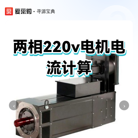
寻源宝典
‹
›