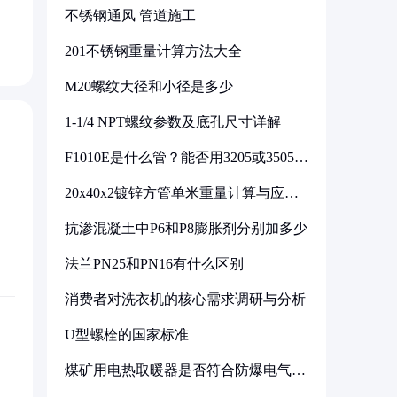
不锈钢通风 管道施工
201不锈钢重量计算方法大全
M20螺纹大径和小径是多少
1-1/4 NPT螺纹参数及底孔尺寸详解
F1010E是什么管？能否用3205或3505代
换
20x40x2镀锌方管单米重量计算与应用
分析
抗渗混凝土中P6和P8膨胀剂分别加多少
法兰PN25和PN16有什么区别
消费者对洗衣机的核心需求调研与分析
U型螺栓的国家标准
煤矿用电热取暖器是否符合防爆电气设
备标准