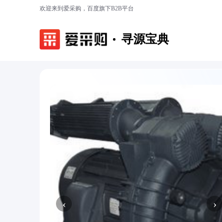
欢迎来到爱采购，百度旗下B2B平台
寻源宝典
‹
›