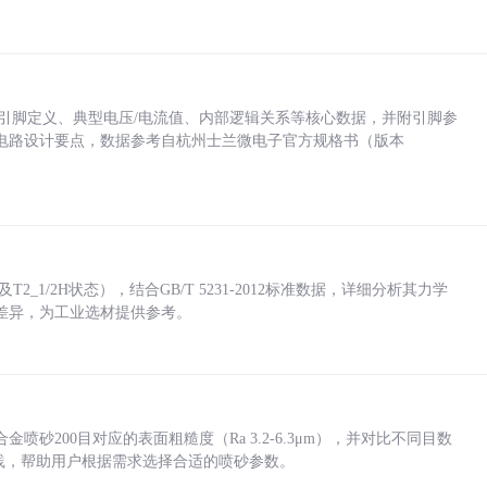
括各引脚定义、典型电压/电流值、内部逻辑关系等核心数据，并附引脚参
电路设计要点，数据参考自杭州士兰微电子官方规格书（版本
_1/2H状态），结合GB/T 5231-2012标准数据，详细分析其力学
差异，为工业选材提供参考。
砂200目对应的表面粗糙度（Ra 3.2-6.3μm），并对比不同目数
业实践，帮助用户根据需求选择合适的喷砂参数。