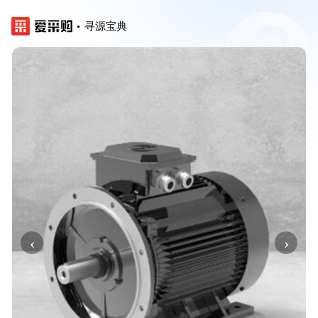
寻源宝典
‹
›