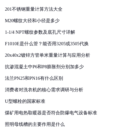
201不锈钢重量计算方法大全
M20螺纹大径和小径是多少
1-1/4 NPT螺纹参数及底孔尺寸详解
F1010E是什么管？能否用3205或3505代换
20x40x2镀锌方管单米重量计算与应用分析
抗渗混凝土中P6和P8膨胀剂分别加多少
法兰PN25和PN16有什么区别
消费者对洗衣机的核心需求调研与分析
U型螺栓的国家标准
煤矿用电热取暖器是否符合防爆电气设备标准
照明母线槽的主要作用是什么